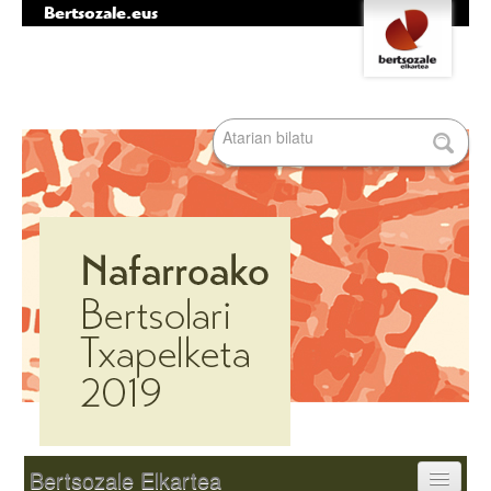
Bertsozale.eus
Edukira
Tresna
salto
pertsonalak
egin
|
Bilatu atarian
Salto
egin
nabigazioara
Bilaketa
aurreratua…
Nabigazioa
Bertsozale Elkartea