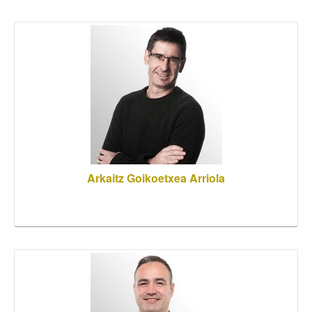
Arkaitz Goikoetxea Arriola