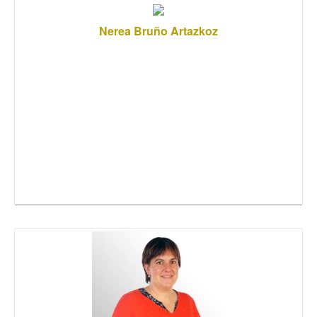
Nerea Bruño Artazkoz