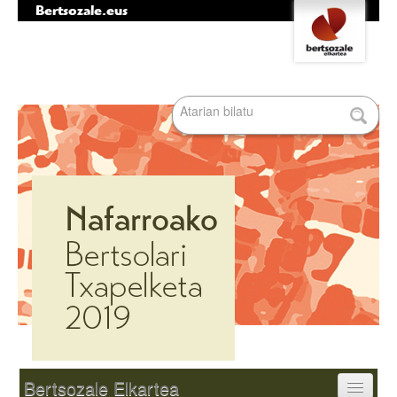
Bertsozale.eus
Edukira
Tresna
salto
pertsonalak
egin
|
Bilatu atarian
Salto
egin
nabigazioara
Bilaketa
aurreratua…
Nabigazioa
Bertsozale Elkartea