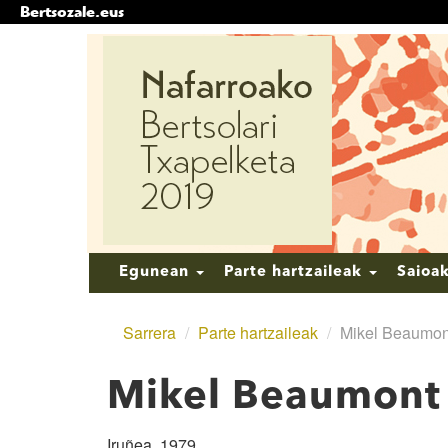
Bertsozale.eus
Edukira
salto
egin
|
Salto
egin
nabigazioara
Nabigazioa
Egunean
Parte hartzaileak
Saioa
Sarrera
/
Parte hartzaileak
/
Mikel Beaumont
Mikel Beaumont 
Iruñea, 1979