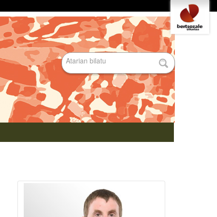
Tresna
pertsonalak
Bilatu atarian
Bilaketa
aurreratua…