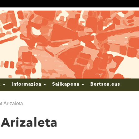
k
Informazioa
Sailkapena
Bertsoa.eus
 Arizaleta
Arizaleta