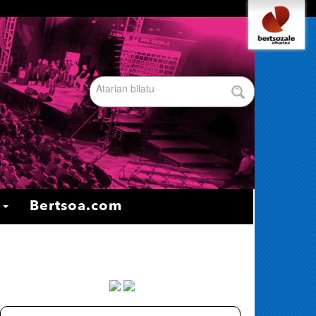
Tresna
pertsonalak
Bilatu atarian
Bilaketa
aurreratua…
a
Bertsoa.com