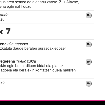
usiaren semea dela ohartu zarete. Zuk Alazne,
oena egin nahi duzu.
manda
izu.
k 7
rena
8ko nagusia
Kezkatuta daude beraien gurasoak edozer
regerena
10eko txikia
rekin egin behar dituen bidai eta planak
dagoela eta beraiekin kontatzen duela haurren
nak