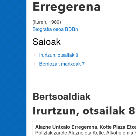
Erregerena
(Ituren, 1989)
Biografia osoa BDBn
Saioak
Irurtzun, otsailak 8
Berriozar, martxoak 7
Bertsoaldiak
Irurtzun, otsailak 8
Alazne Untxalo Erregerena
,
Kotte Plaza Etx
Poliziak zarete Alazne eta Kotte. Alkoholemia 