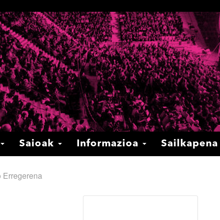
Saioak
Informazioa
Sailkapen
o Erregerena