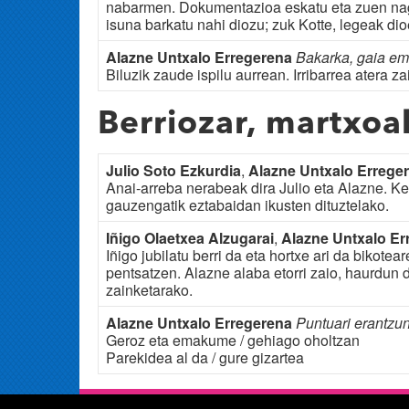
nabarmen. Dokumentazioa eskatu eta zuen nag
isuna barkatu nahi diozu; zuk Kotte, legeak di
Alazne Untxalo Erregerena
Bakarka, gaia e
Biluzik zaude ispilu aurrean. Irribarrea atera za
Berriozar, martxoa
Julio Soto Ezkurdia
,
Alazne Untxalo Errege
Anai-arreba nerabeak dira Julio eta Alazne. 
gauzengatik eztabaidan ikusten dituztelako.
Iñigo Olaetxea Alzugarai
,
Alazne Untxalo Er
Iñigo jubilatu berri da eta hortxe ari da bikotea
pentsatzen. Alazne alaba etorri zaio, haurdun 
zainketarako.
Alazne Untxalo Erregerena
Puntuari erantzu
Geroz eta emakume / gehiago oholtzan
Parekidea al da / gure gizartea