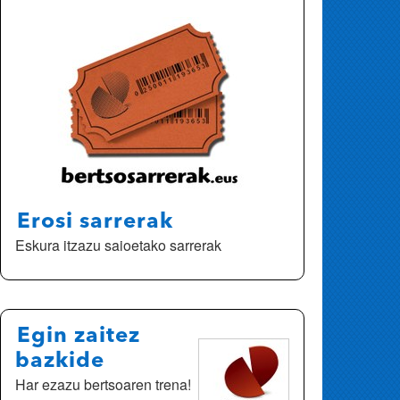
Erosi sarrerak
Eskura itzazu saioetako sarrerak
Egin zaitez
bazkide
Har ezazu bertsoaren trena!