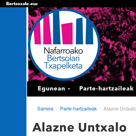
Bertsozale.eus
Edukira
salto
egin
|
Salto
egin
nabigazioara
Nabigazioa
Egunean
Parte-hartzaileak
Sarrera
/
Parte-hartzaileak
/
Alazne Untxal
Alazne Untxalo