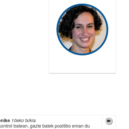
enike
10eko txikia
kontrol batean, gazte batek positibo eman du