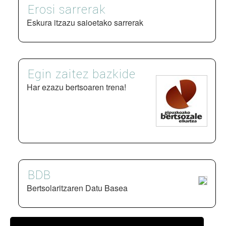
Erosi sarrerak
Eskura itzazu saioetako sarrerak
Egin zaitez bazkide
Har ezazu bertsoaren trena!
BDB
Bertsolaritzaren Datu Basea