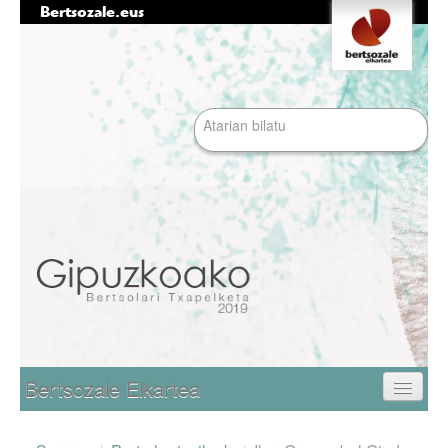
Bertsozale.eus
Edukira
Tresna
salto
pertsonalak
egin
|
Bilatu atarian
Salto
egin
nabigazioara
Bilaketa
aurreratua…
Nabigazioa
Bertsozale Elkartea
Egunean