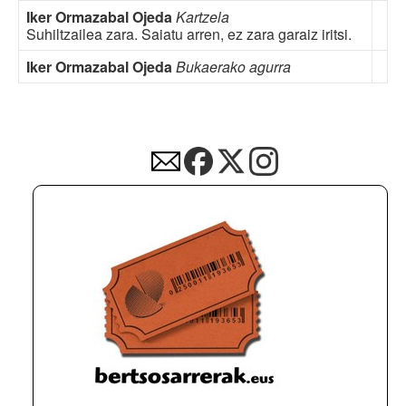
Iker Ormazabal Ojeda
Kartzela
Suhiltzailea zara. Saiatu arren, ez zara garaiz iritsi.
Iker Ormazabal Ojeda
Bukaerako agurra