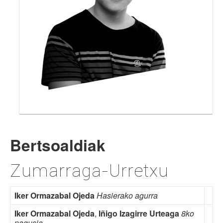
Bertsoaldiak
Zumarraga-Urretxu
Iker Ormazabal Ojeda
Hasierako agurra
Iker Ormazabal Ojeda
,
Iñigo Izagirre Urteaga
8ko
nagusia