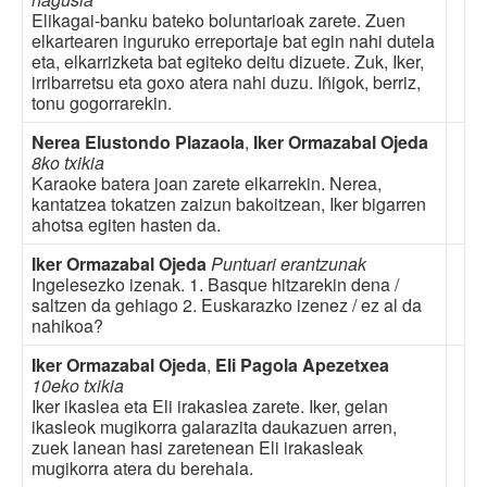
Elikagai-banku bateko boluntarioak zarete. Zuen
elkartearen inguruko erreportaje bat egin nahi dutela
eta, elkarrizketa bat egiteko deitu dizuete. Zuk, Iker,
irribarretsu eta goxo atera nahi duzu. Iñigok, berriz,
tonu gogorrarekin.
Nerea Elustondo Plazaola
,
Iker Ormazabal Ojeda
8ko txikia
Karaoke batera joan zarete elkarrekin. Nerea,
kantatzea tokatzen zaizun bakoitzean, Iker bigarren
ahotsa egiten hasten da.
Iker Ormazabal Ojeda
Puntuari erantzunak
Ingelesezko izenak. 1. Basque hitzarekin dena /
saltzen da gehiago 2. Euskarazko izenez / ez al da
nahikoa?
Iker Ormazabal Ojeda
,
Eli Pagola Apezetxea
10eko txikia
Iker ikaslea eta Eli irakaslea zarete. Iker, gelan
ikasleok mugikorra galarazita daukazuen arren,
zuek lanean hasi zaretenean Eli irakasleak
mugikorra atera du berehala.