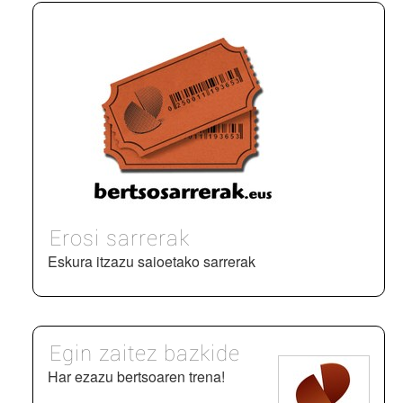
Erosi sarrerak
Eskura itzazu saioetako sarrerak
Egin zaitez bazkide
Har ezazu bertsoaren trena!