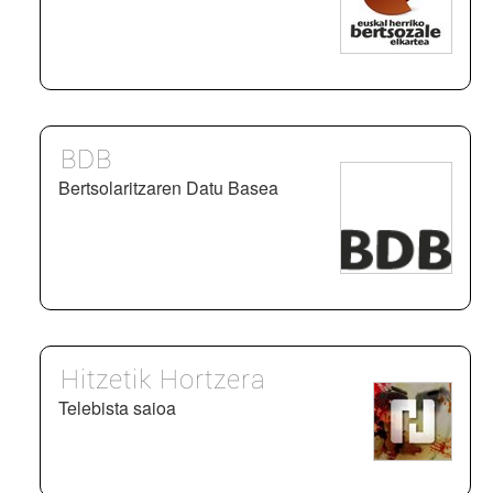
BDB
Bertsolaritzaren Datu Basea
Hitzetik Hortzera
Telebista saioa