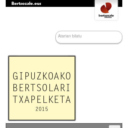
Bertsozale.eus
Edukira
Tresna
salto
pertsonalak
egin
|
Bilatu atarian
Salto
egin
nabigazioara
Bilaketa
aurreratua…
Nabigazioa