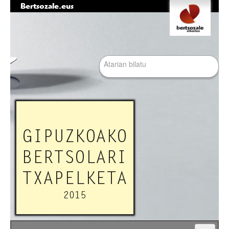
Bertsozale.eus
Edukira
Tresna
salto
pertsonalak
egin
|
Bilatu atarian
Salto
egin
nabigazioara
Bilaketa
aurreratua…
Nabigazioa