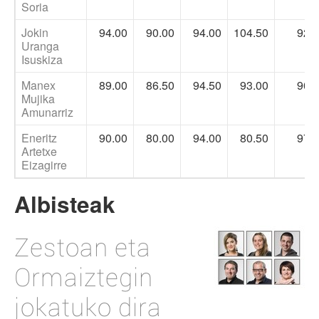
Soria
Jokin
94.00
90.00
94.00
104.50
92.
Uranga
Isuskiza
Manex
89.00
86.50
94.50
93.00
90.
Mujika
Amunarriz
Eneritz
90.00
80.00
94.00
80.50
97.
Artetxe
Eizagirre
Albisteak
Zestoan eta
Ormaiztegin
jokatuko dira