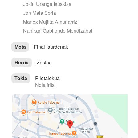
Jokin Uranga Isuskiza
Jon Maia Soria
Manex Mujika Amunarriz
Nahikari Gabilondo Mendizabal
Mota
Final laurdenak
Herria
Zestoa
Tokia
Pilotalekua
Nola iritsi