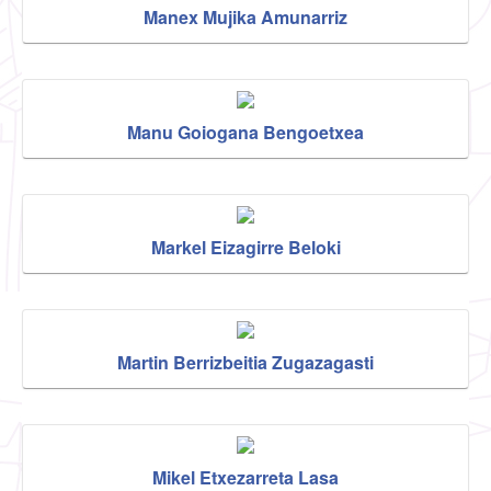
Manex Mujika Amunarriz
Manu Goiogana Bengoetxea
Markel Eizagirre Beloki
Martin Berrizbeitia Zugazagasti
Mikel Etxezarreta Lasa