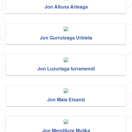
Jon Altuna Arteaga
Jon Gurrutxaga Urbieta
Jon Luzuriaga Iurramendi
Jon Mata Etxaniz
Jon Mendiluze Mujika