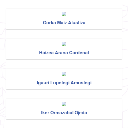
Gorka Maiz Alustiza
Haizea Arana Cardenal
Igauri Lopetegi Amostegi
Iker Ormazabal Ojeda