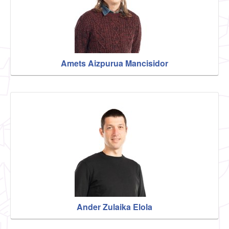
Amets Aizpurua Mancisidor
Ander Zulaika Elola