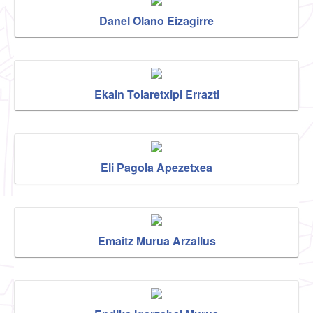
Danel Olano Eizagirre
Ekain Tolaretxipi Errazti
Eli Pagola Apezetxea
Emaitz Murua Arzallus