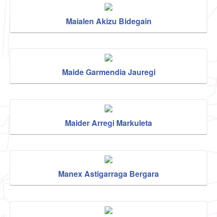
Maialen Akizu Bidegain
Maide Garmendia Jauregi
Maider Arregi Markuleta
Manex Astigarraga Bergara