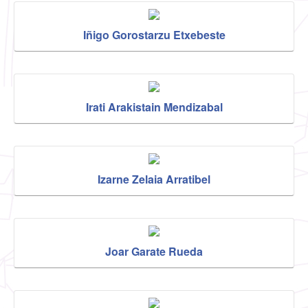
Iñigo Gorostarzu Etxebeste
Irati Arakistain Mendizabal
Izarne Zelaia Arratibel
Joar Garate Rueda