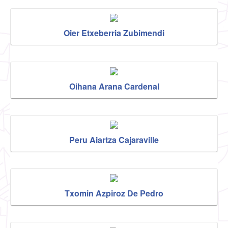
Oier Etxeberria Zubimendi
Oihana Arana Cardenal
Peru Aiartza Cajaraville
Txomin Azpiroz De Pedro