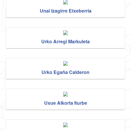
Unai Izagirre Etxeberria
Urko Arregi Markuleta
Urko Egaña Calderon
Uxue Alkorta Iturbe