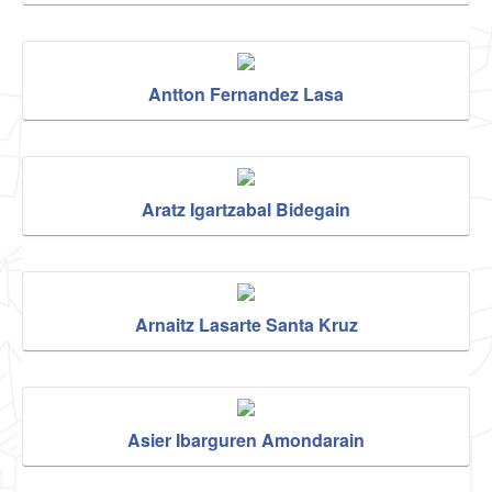
Antton Fernandez Lasa
Aratz Igartzabal Bidegain
Arnaitz Lasarte Santa Kruz
Asier Ibarguren Amondarain