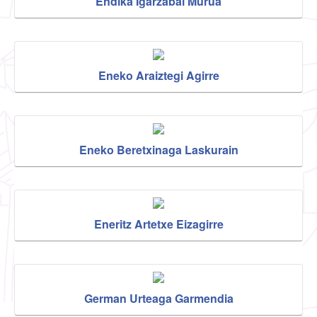
Endika Igarzabal Murua
Eneko Araiztegi Agirre
Eneko Beretxinaga Laskurain
Eneritz Artetxe Eizagirre
German Urteaga Garmendia