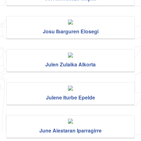
Josu Ibarguren Elosegi
Julen Zulaika Alkorta
Julene Iturbe Epelde
June Aiestaran Iparragirre