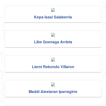
Kepa Isasi Salaberria
Libe Goenaga Arrieta
Lierni Rekondo Villaron
Maddi Aiestaran Iparragirre