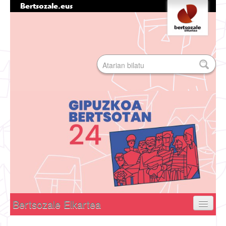
Bertsozale.eus
Edukira
Tresna
salto
pertsonalak
egin
|
Bilatu atarian
Salto
egin
Bilaketa
nabigazioara
aurreratua…
Nabigazioa
Bertsozale Elkartea