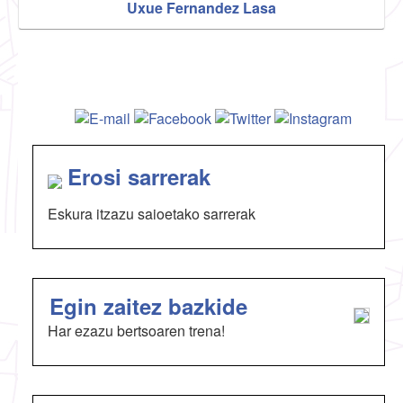
Uxue Fernandez Lasa
Erosi sarrerak
Eskura itzazu saioetako sarrerak
Egin zaitez bazkide
Har ezazu bertsoaren trena!