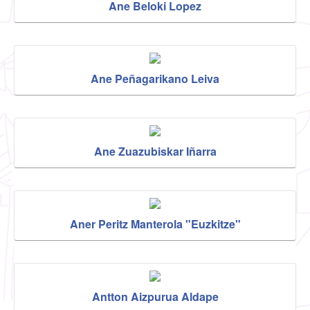
Ane Beloki Lopez
Ane Peñagarikano Leiva
Ane Zuazubiskar Iñarra
Aner Peritz Manterola "Euzkitze"
Antton Aizpurua Aldape