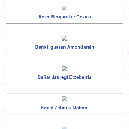
Axier Bergaretxe Gezala
Beñat Iguaran Amondarain
Beñat Jauregi Etxeberria
Beñat Zeberio Mateos