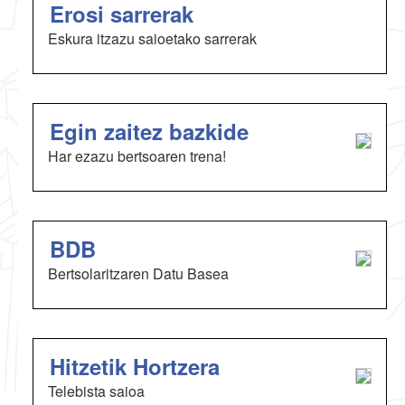
Erosi sarrerak
Eskura itzazu saioetako sarrerak
Egin zaitez bazkide
Har ezazu bertsoaren trena!
BDB
Bertsolaritzaren Datu Basea
Hitzetik Hortzera
Telebista saioa