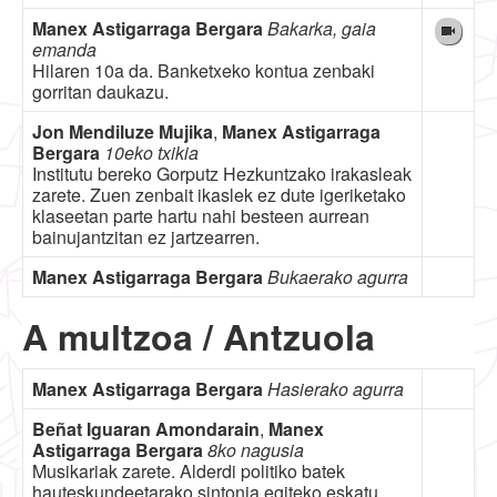
Manex Astigarraga Bergara
Bakarka, gaia
emanda
Hilaren 10a da. Banketxeko kontua zenbaki
gorritan daukazu.
Jon Mendiluze Mujika
,
Manex Astigarraga
Bergara
10eko txikia
Institutu bereko Gorputz Hezkuntzako irakasleak
zarete. Zuen zenbait ikaslek ez dute igeriketako
klaseetan parte hartu nahi besteen aurrean
bainujantzitan ez jartzearren.
Manex Astigarraga Bergara
Bukaerako agurra
A multzoa / Antzuola
Manex Astigarraga Bergara
Hasierako agurra
Beñat Iguaran Amondarain
,
Manex
Astigarraga Bergara
8ko nagusia
Musikariak zarete. Alderdi politiko batek
hauteskundeetarako sintonia egiteko eskatu