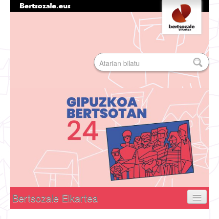
Bertsozale.eus
Edukira
Tresna
salto
pertsonalak
egin
|
Bilatu atarian
Salto
egin
Bilaketa
nabigazioara
aurreratua…
Nabigazioa
Bertsozale Elkartea