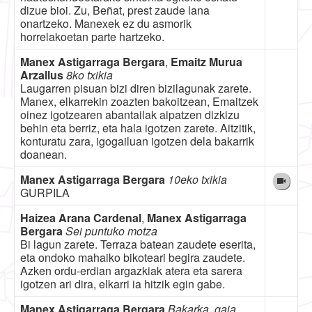
dizue bioi. Zu, Beñat, prest zaude lana
onartzeko. Manexek ez du asmorik
horrelakoetan parte hartzeko.
Manex Astigarraga Bergara
,
Emaitz Murua
Arzallus
8ko txikia
Laugarren pisuan bizi diren bizilagunak zarete.
Manex, elkarrekin zoazten bakoitzean, Emaitzek
oinez igotzearen abantailak aipatzen dizkizu
behin eta berriz, eta hala igotzen zarete. Aitzitik,
konturatu zara, igogailuan igotzen dela bakarrik
doanean.
Manex Astigarraga Bergara
10eko txikia
GURPILA
Haizea Arana Cardenal
,
Manex Astigarraga
Bergara
Sei puntuko motza
Bi lagun zarete. Terraza batean zaudete eserita,
eta ondoko mahaiko bikoteari begira zaudete.
Azken ordu-erdian argazkiak atera eta sarera
igotzen ari dira, elkarri ia hitzik egin gabe.
Manex Astigarraga Bergara
Bakarka, gaia