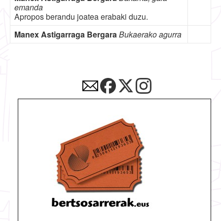
emanda
Apropos berandu joatea erabaki duzu.
Manex Astigarraga Bergara
Bukaerako agurra