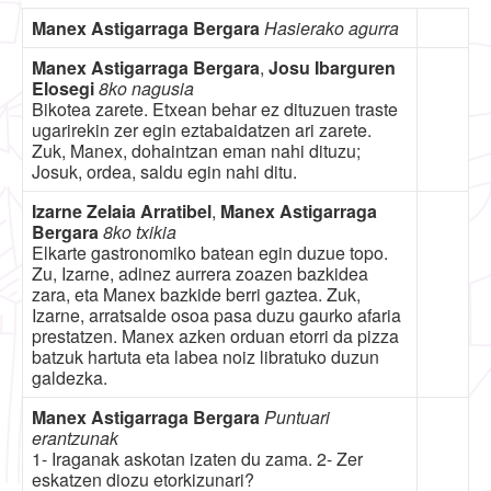
Manex Astigarraga Bergara
Hasierako agurra
Manex Astigarraga Bergara
,
Josu Ibarguren
Elosegi
8ko nagusia
Bikotea zarete. Etxean behar ez dituzuen traste
ugarirekin zer egin eztabaidatzen ari zarete.
Zuk, Manex, dohaintzan eman nahi dituzu;
Josuk, ordea, saldu egin nahi ditu.
Izarne Zelaia Arratibel
,
Manex Astigarraga
Bergara
8ko txikia
Elkarte gastronomiko batean egin duzue topo.
Zu, Izarne, adinez aurrera zoazen bazkidea
zara, eta Manex bazkide berri gaztea. Zuk,
Izarne, arratsalde osoa pasa duzu gaurko afaria
prestatzen. Manex azken orduan etorri da pizza
batzuk hartuta eta labea noiz libratuko duzun
galdezka.
Manex Astigarraga Bergara
Puntuari
erantzunak
1- Iraganak askotan izaten du zama. 2- Zer
eskatzen diozu etorkizunari?