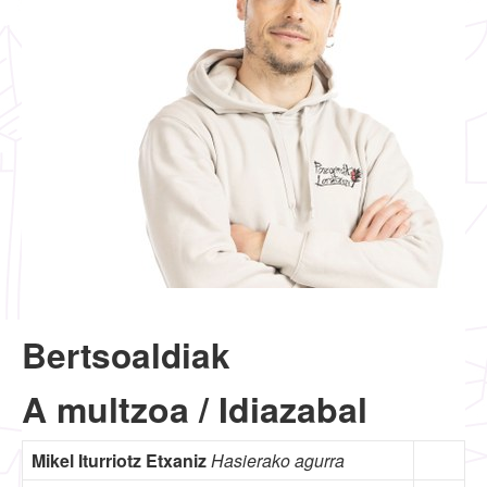
Bertsoaldiak
A multzoa / Idiazabal
Mikel Iturriotz Etxaniz
Hasierako agurra