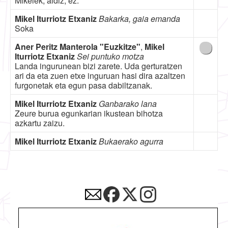
Mikelek, aldiz, ez.
Mikel Iturriotz Etxaniz
Bakarka, gaia emanda
Soka
Aner Peritz Manterola "Euzkitze"
,
Mikel
Iturriotz Etxaniz
Sei puntuko motza
Landa ingurunean bizi zarete. Uda gerturatzen
ari da eta zuen etxe inguruan hasi dira azaltzen
furgonetak eta egun pasa dabiltzanak.
Mikel Iturriotz Etxaniz
Ganbarako lana
Zeure burua egunkarian ikustean bihotza
azkartu zaizu.
Mikel Iturriotz Etxaniz
Bukaerako agurra