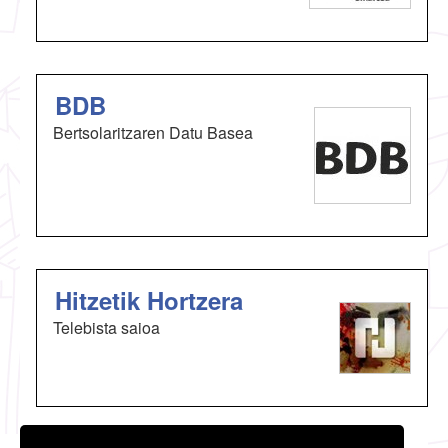
BDB
Bertsolaritzaren Datu Basea
Hitzetik Hortzera
Telebista saioa