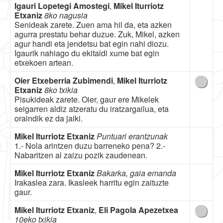
Igauri Lopetegi Amostegi
,
Mikel Iturriotz
Etxaniz
8ko nagusia
Senideak zarete. Zuen ama hil da, eta azken
agurra prestatu behar duzue. Zuk, Mikel, azken
agur handi eta jendetsu bat egin nahi diozu.
Igaurik nahiago du ekitaldi xume bat egin
etxekoen artean.
Oier Etxeberria Zubimendi
,
Mikel Iturriotz
Etxaniz
8ko txikia
Pisukideak zarete. Oier, gaur ere Mikelek
seigarren aldiz atzeratu du iratzargailua, eta
oraindik ez da jaiki.
Mikel Iturriotz Etxaniz
Puntuari erantzunak
1.- Nola arintzen duzu barreneko pena? 2.-
Nabaritzen al zaizu pozik zaudenean.
Mikel Iturriotz Etxaniz
Bakarka, gaia emanda
Irakaslea zara. Ikasleek harritu egin zaituzte
gaur.
Mikel Iturriotz Etxaniz
,
Eli Pagola Apezetxea
10eko txikia