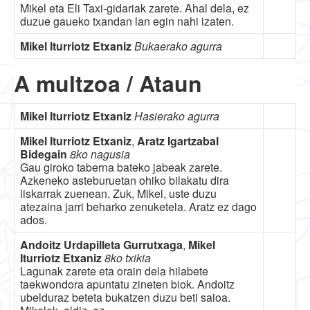
Mikel eta Eli Taxi-gidariak zarete. Ahal dela, ez
duzue gaueko txandan lan egin nahi izaten.
Mikel Iturriotz Etxaniz
Bukaerako agurra
A multzoa / Ataun
Mikel Iturriotz Etxaniz
Hasierako agurra
Mikel Iturriotz Etxaniz
,
Aratz Igartzabal
Bidegain
8ko nagusia
Gau giroko taberna bateko jabeak zarete.
Azkeneko asteburuetan ohiko bilakatu dira
liskarrak zuenean. Zuk, Mikel, uste duzu
atezaina jarri beharko zenuketela. Aratz ez dago
ados.
Andoitz Urdapilleta Gurrutxaga
,
Mikel
Iturriotz Etxaniz
8ko txikia
Lagunak zarete eta orain dela hilabete
taekwondora apuntatu zineten biok. Andoitz
ubelduraz beteta bukatzen duzu beti saioa.