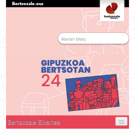
Bertsozale.eus
Edukira
Tresna
salto
pertsonalak
egin
|
Bilatu atarian
Salto
egin
Bilaketa
nabigazioara
aurreratua…
Nabigazioa
Bertsozale Elkartea