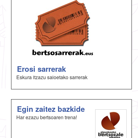
Erosi sarrerak
Eskura itzazu saioetako sarrerak
Egin zaitez bazkide
Har ezazu bertsoaren trena!