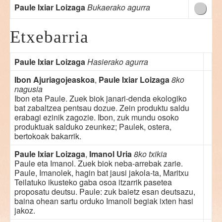
Paule Ixiar Loizaga
Bukaerako agurra
Etxebarria
Paule Ixiar Loizaga
Hasierako agurra
Ibon Ajuriagojeaskoa
,
Paule Ixiar Loizaga
8ko
nagusia
Ibon eta Paule. Zuek biok janari-denda ekologiko
bat zabaltzea pentsau dozue. Zein produktu saldu
erabagi ezinik zagozie. Ibon, zuk mundu osoko
produktuak salduko zeunkez; Paulek, ostera,
bertokoak bakarrik.
Paule Ixiar Loizaga
,
Imanol Uria
8ko txikia
Paule eta Imanol. Zuek biok neba-arrebak zarie.
Paule, Imanolek, hagin bat jausi jakola-ta, Maritxu
Teilatuko ikusteko gaba osoa itzarrik pasetea
proposatu deutsu. Paule: zuk baietz esan deutsazu,
baina ohean sartu orduko Imanoli begiak ixten hasi
jakoz.