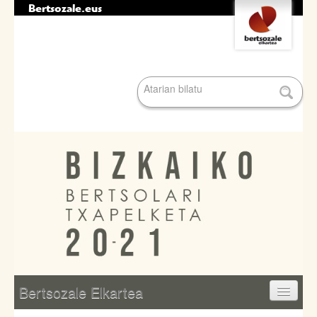
Bertsozale.eus
Edukira
Tresna
salto
pertsonalak
egin
|
Bilatu atarian
Salto
egin
nabigazioara
Bilaketa
aurreratua…
Nabigazioa
Bertsozale Elkartea