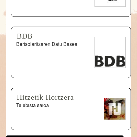
BDB
Bertsolaritzaren Datu Basea
Hitzetik Hortzera
Telebista saioa