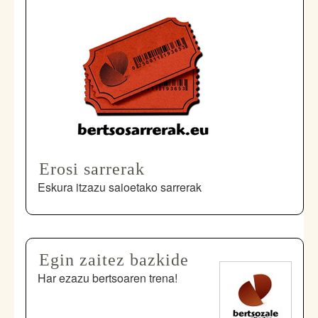
Erosi sarrerak
Eskura itzazu saioetako sarrerak
Egin zaitez bazkide
Har ezazu bertsoaren trena!