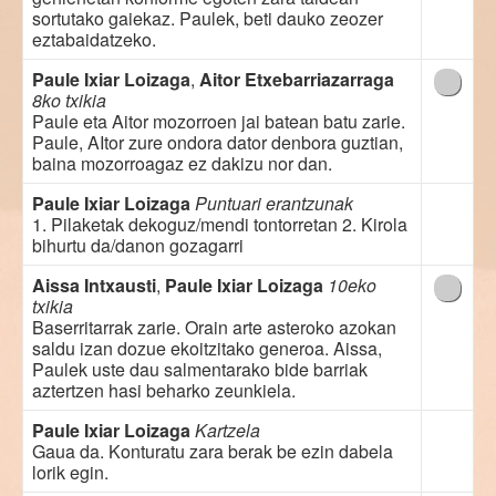
sortutako gaiekaz. Paulek, beti dauko zeozer
eztabaidatzeko.
Paule Ixiar Loizaga
,
Aitor Etxebarriazarraga
8ko txikia
Paule eta Aitor mozorroen jai batean batu zarie.
Paule, AItor zure ondora dator denbora guztian,
baina mozorroagaz ez dakizu nor dan.
Paule Ixiar Loizaga
Puntuari erantzunak
1. Pilaketak dekoguz/mendi tontorretan 2. Kirola
bihurtu da/danon gozagarri
Aissa Intxausti
,
Paule Ixiar Loizaga
10eko
txikia
Baserritarrak zarie. Orain arte asteroko azokan
saldu izan dozue ekoitzitako generoa. Aissa,
Paulek uste dau salmentarako bide barriak
aztertzen hasi beharko zeunkiela.
Paule Ixiar Loizaga
Kartzela
Gaua da. Konturatu zara berak be ezin dabela
lorik egin.