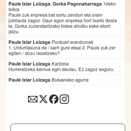
Paule Ixiar Loizaga
,
Gorka Pagonabarraga
10eko
txikia
Paule zuk enpresa bat sortu zendun eta orain
jubilauta zagoz. Gaur egun enpresa hori txarto doala
ta, Gorka zuzendaritzako kidea aholku eske etorri
jatzu.
Paule Ixiar Loizaga
Puntuari erantzunak
1. Urduritasuna da / sarri gure etsai 2. Paule zuk zer
egiten / dozu lasaitzeko?
Paule Ixiar Loizaga
Kartzela
Hurreratzeko keinua egin deutsu. Ez zagoz seguru.
Paule Ixiar Loizaga
Bukaerako agurra