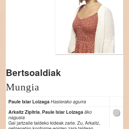
Bertsoaldiak
Mungia
Paule Ixiar Loizaga
Hasierako agurra
Arkaitz Zipitria
,
Paule Ixiar Loizaga
8ko
nagusia
Gai jartzaile taldeko kideak zarie. Zu, Arkaitz,
gehienetan konforme egoten zara taldean