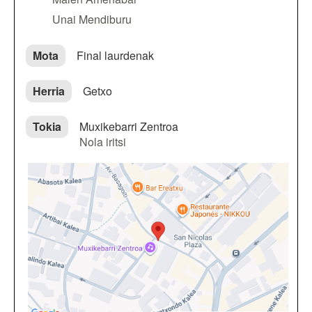
Unai Mendiburu
Mota
Final laurdenak
Herria
Getxo
Tokia
Muxikebarri Zentroa
Nola iritsi