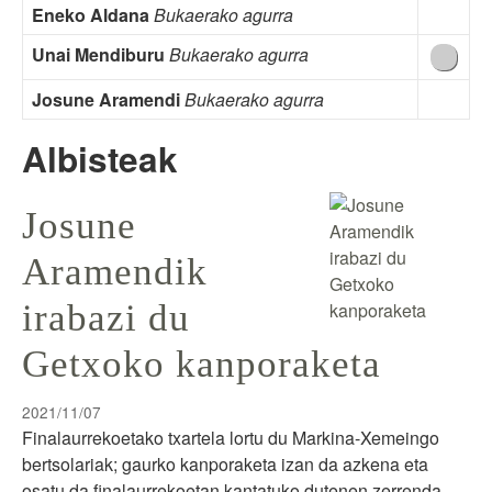
Eneko Aldana
Bukaerako agurra
Unai Mendiburu
Bukaerako agurra
Josune Aramendi
Bukaerako agurra
Albisteak
Josune
Aramendik
irabazi du
Getxoko kanporaketa
2021/11/07
Finalaurrekoetako txartela lortu du Markina-Xemeingo
bertsolariak; gaurko kanporaketa izan da azkena eta
osatu da finalaurrekoetan kantatuko dutenen zerrenda.