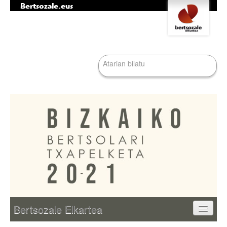
Bertsozale.eus
Edukira
Tresna
salto
pertsonalak
egin
|
Bilatu atarian
Salto
egin
nabigazioara
Bilaketa
aurreratua…
Nabigazioa
Bertsozale Elkartea