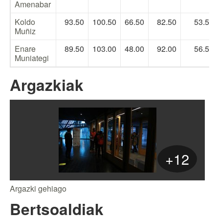
Amenabar
Koldo
93.50
100.50
66.50
82.50
53.50
Muñiz
Enare
89.50
103.00
48.00
92.00
56.50
Muniategi
Argazkiak
+12
Argazki gehiago
Bertsoaldiak