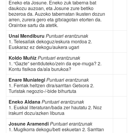
Eneko eta Josune. Eneko zuk taberna bat
daukozu auzoan, eta Josune zure betiko
bezeroa da. Auzoko tabernatan ikusten dozun
arren, zurera gero eta gitxiagotan etorten da.
Oraintxe sartu da atetik.
Unai Mendiburu
Puntuari erantzunak
1. Telesailak dekoguz/eskura mordoa 2.
Euskaraz ez dekogu/aukera ugari
Koldo Muñiz
Puntuari erantzunak
1. “Gazte” sentiduteko/zein da epe-muga? 2.
Kontu fisikoa da/ala burukoa?
Enare Muniategi
Puntuari erantzunak
1. Ferriak heltzen dira/sarritan Getxora 2.
Turistak negozio-/-bide bihurtuta
Eneko Aldana
Puntuari erantzunak
1. Euskal literaturan/bada zer hautatu 2. Noz
irakurri dozu/azken liburua
Josune Aramendi
Puntuari erantzunak
1. Mugikorra dekogu/beti eskuetan 2. Sarritan