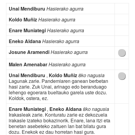
Unai Mendiburu
Hasierako agurra
Koldo Muñiz
Hasierako agurra
Enare Muniategi
Hasierako agurra
Eneko Aldana
Hasierako agurra
Josune Aramendi
Hasierako agurra
Malen Amenabar
Hasierako agurra
Unai Mendiburu
,
Koldo Muñiz
8ko nagusia
Lagunak zarie. Pandemiaren ganean berbetan
hasi zarie. Zuk Unai, arinago edo beranduago
lehengo egoerara bueltauko garela uste dozu.
Koldok, ostera, ez.
Enare Muniategi
,
Eneko Aldana
8ko nagusia
Irakasleak zarie. Konturatu zarie ez dekozuela
irakasle izateko bokazinorik. Enare, lana itzi eta
benetan asebeteko zaituen lan bat bilatu gura
dozu. Enekok ez dau horretan hasi gura.