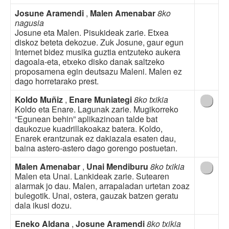
Josune Aramendi
,
Malen Amenabar
8ko
nagusia
Josune eta Malen. Pisukideak zarie. Etxea
diskoz beteta dekozue. Zuk Josune, gaur egun
Internet bidez musika guztia entzuteko aukera
dagoala-eta, etxeko disko danak saltzeko
proposamena egin deutsazu Maleni. Malen ez
dago horretarako prest.
Koldo Muñiz
,
Enare Muniategi
8ko txikia
Koldo eta Enare. Lagunak zarie. Mugikorreko
“Egunean behin” aplikazinoan talde bat
daukozue kuadrillakoakaz batera. Koldo,
Enarek erantzunak ez dakiazala esaten dau,
baina astero-astero dago gorengo postuetan.
Malen Amenabar
,
Unai Mendiburu
8ko txikia
Malen eta Unai. Lankideak zarie. Sutearen
alarmak jo dau. Malen, arrapaladan urtetan zoaz
bulegotik. Unai, ostera, gauzak batzen geratu
dala ikusi dozu.
Eneko Aldana
,
Josune Aramendi
8ko txikia