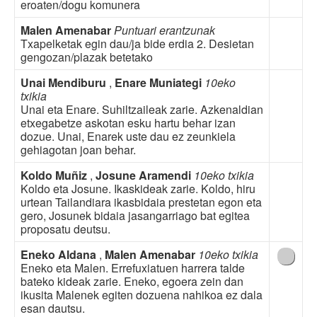
eroaten/dogu komunera
Malen Amenabar
Puntuari erantzunak
Txapelketak egin dau/ja bide erdia 2. Desietan
gengozan/plazak betetako
Unai Mendiburu
,
Enare Muniategi
10eko
txikia
Unai eta Enare. Suhiltzaileak zarie. Azkenaldian
etxegabetze askotan esku hartu behar izan
dozue. Unai, Enarek uste dau ez zeunkiela
gehiagotan joan behar.
Koldo Muñiz
,
Josune Aramendi
10eko txikia
Koldo eta Josune. Ikaskideak zarie. Koldo, hiru
urtean Tailandiara ikasbidaia prestetan egon eta
gero, Josunek bidaia jasangarriago bat egitea
proposatu deutsu.
Eneko Aldana
,
Malen Amenabar
10eko txikia
Eneko eta Malen. Errefuxiatuen harrera talde
bateko kideak zarie. Eneko, egoera zein dan
ikusita Malenek egiten dozuena nahikoa ez dala
esan dautsu.