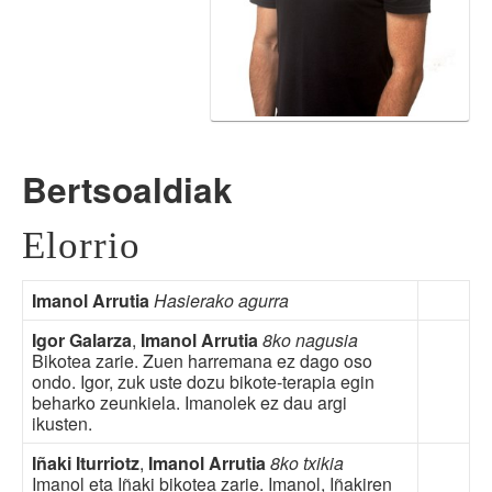
Bertsoaldiak
Elorrio
Imanol Arrutia
Hasierako agurra
Igor Galarza
,
Imanol Arrutia
8ko nagusia
Bikotea zarie. Zuen harremana ez dago oso
ondo. Igor, zuk uste dozu bikote-terapia egin
beharko zeunkiela. Imanolek ez dau argi
ikusten.
Iñaki Iturriotz
,
Imanol Arrutia
8ko txikia
Imanol eta Iñaki bikotea zarie. Imanol, Iñakiren