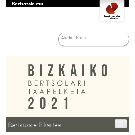
Bertsozale.eus
Edukira
Tresna
salto
pertsonalak
egin
|
Bilatu atarian
Salto
egin
nabigazioara
Bilaketa
aurreratua…
Nabigazioa
Bertsozale Elkartea