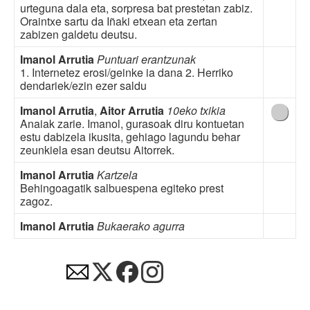
urteguna dala eta, sorpresa bat prestetan zabiz.
Oraintxe sartu da Iñaki etxean eta zertan
zabizen galdetu deutsu.
Imanol Arrutia
Puntuari erantzunak
1. Internetez erosi/geinke ia dana 2. Herriko
dendariek/ezin ezer saldu
Imanol Arrutia
,
Aitor Arrutia
10eko txikia
Anaiak zarie. Imanol, gurasoak diru kontuetan
estu dabizela ikusita, gehiago lagundu behar
zeunkiela esan deutsu Aitorrek.
Imanol Arrutia
Kartzela
Behingoagatik salbuespena egiteko prest
zagoz.
Imanol Arrutia
Bukaerako agurra