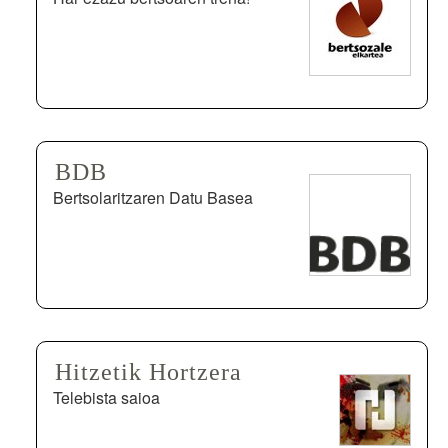
BDB
Bertsolaritzaren Datu Basea
Hitzetik Hortzera
Telebista saioa