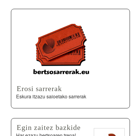
Erosi sarrerak
Eskura itzazu saioetako sarrerak
Egin zaitez bazkide
Har ezazu bertsoaren trena!