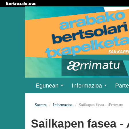
Bertsozale.eus
Edukira
salto
egin
|
Salto
egin
nabigazioara
Nabigazioa
Egunean
Informazioa
Parte
Sarrera
/
Informazioa
/
Sailkapen fasea - Ærrimatu
Sailkapen fasea -