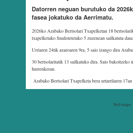
Datorren neguan burutuko da 2026ko
fasea jokatuko da Aerrimatu.
2026ko Arabako Bertsolari Txapelketan 18 bertsolarik 
txapelketako finalistetetako 5 zuzenean sailkatuta daud
Urriaren 24tik azaroaren 9ra, 5 saio izango dira Araban
30 bertsolaritatik 13 sailkatuko dira. Saio bakoitzek
hurrenkeran.
Arabako Bertsolari Txapelketa bera urtarrilaren 17an
Web mapa