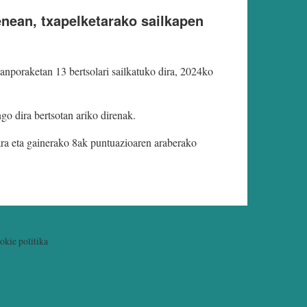
nean, txapelketarako sailkapen
anporaketan 13 bertsolari sailkatuko dira, 2024ko
ngo dira bertsotan ariko direnak.
ara eta gainerako 8ak puntuazioaren araberako
okie politika