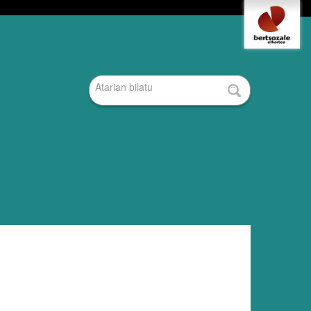
Tresna
pertsonalak
Bilatu atarian
Bilaketa
aurreratua…