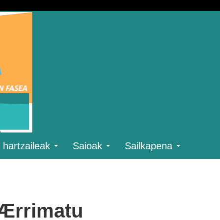
 hartzaileak
Saioak
Sailkapena
 Ærrimatu