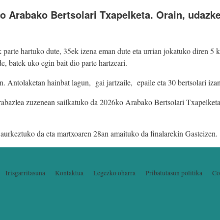
 Arabako Bertsolari Txapelketa. Orain, udazke
parte hartuko dute, 35ek izena eman dute eta urrian jokatuko diren 5 k
e, batek uko egin bait dio parte hartzeari.
. Antolaketan hainbat lagun, gai jartzaile, epaile eta 30 bertsolari iza
o irabazlea zuzenean sailkatuko da 2026ko Arabako Bertsolari Txapelket
 aurkeztuko da eta martxoaren 28an amaituko da finalarekin Gasteizen.
Irisgarritasuna
Kontaktua
Legezko oharra
Pribatutasun politika
Co