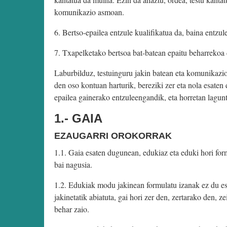
komunikazio asmoan.
6. Bertso-epailea entzule kualifikatua da, baina entzu
7. Txapelketako bertsoa bat-batean epaitu beharrekoa d
Laburbilduz, testuinguru jakin batean eta komunikazio e
den oso kontuan harturik, bereziki zer eta nola esate
epailea gainerako entzuleengandik, eta horretan lagunt
1.- GAIA
EZAUGARRI OROKORRAK
1.1. Gaia esaten dugunean, edukiaz eta eduki hori form
bai nagusia.
1.2. Edukiak modu jakinean formulatu izanak ez du esan
jakinetatik abiatuta, gai hori zer den, zertarako den, 
behar zaio.