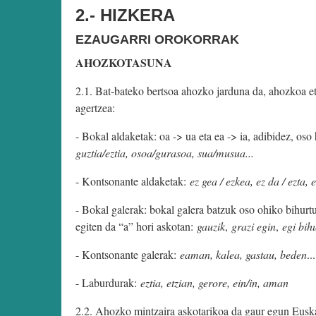
2.- HIZKERA
EZAUGARRI OROKORRAK
AHOZKOTASUNA
2.1. Bat-bateko bertsoa ahozko jarduna da, ahozkoa e
agertzea:
- Bokal aldaketak: oa -> ua eta ea -> ia, adibidez, os
guztia/eztia, osoa/gurasoa, sua/musua...
- Kontsonante aldaketak:
ez gea / ezkea, ez da / ezta, 
- Bokal galerak: bokal galera batzuk oso ohiko bihurt
egiten da “a” hori askotan:
gauzik
,
grazi egin
,
egi bih
- Kontsonante galerak:
eaman, kalea, gastau, beden
...
- Laburdurak:
eztia, etzian, gerore, ein/in, aman
2.2. Ahozko mintzaira askotarikoa da gaur egun Euskal