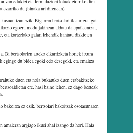
rtzan edukiei eta formulazioei lotuak etorriko dira.
t ezarriko du (binaka ari direnean).
 kasuan izan ezik. Bigarren bertsolaritik aurrera, gaia
unikazio egoera modu jakinean aldatu da epaileentzat,
, eta kartzelako gaiari lehendik kantatu dizkioten
a. Bi bertsolarien arteko elkarrizketa horiek itxura
zak egingo du bidea egoki edo desegoki, eta emaitza
jarraituko duen eta nola bukatuko duen erabakitzeko,
ertsoaldietan ere, hasi baino lehen, ez dago besteak
a.
so bakoitza ez ezik, bertsolari bakoitzak osotasunaren
ren amaieran argiago ikusi ahal izango da hori. Hala