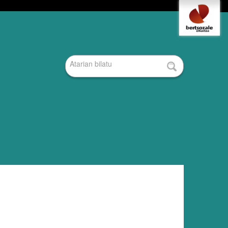
Tresna
pertsonalak
Bilatu atarian
Bilaketa
aurreratua…