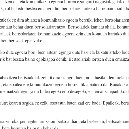
biatzen da, eta komunikazio egoera horren ezaugarri nagusiak gaiak daka
ak, rol bat edo bestea emango dio, bertsolarien arteko harreman modu ba
tzuleak ez dira abiatzen komunikazio egoera beretik, lehen bertsolariaren
, kantatu behar duen bertsolariarentzat. Bertsolariek kantatu ahala, kom
 Epaileek bertsolariaren komunikazio egoera zein den kontuan hartuko dute
diren bertsoak epaitzeko.
uko dute egoera hori, bien artean egingo dute hasi eta bukatu arteko bide
terik bat bestea baino egokiagoa denik. Bertsolariak lortzen duen emait
abakitzea bertsoaldiak zein itxura izango duen; nola hasiko den, nola 
 eta epailea ere komunikazio egoera horretatik abiatuko da. Banakako b
en emaitzak egingo du bidea egoki edo desegoki, eta emaitza epaituko d
 aurrekoaren segida ez ezik, osotasun baten zati ere bada. Epaileak, bert
ia zer ekarpen egiten ari zaion bertsoaldiari, eta besteetan, bertsoaldia
 bere horretan baloratu behar da.