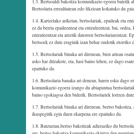
1.3. Bertsoaldi bakoitza komunikazio egoera batetik a
Bertsolaria errealitatean edo fikzioan kokatuko du gai
1.4. Kartzelako ariketan, bertsolariak, epaileak eta en
ez da berria epaileentzat eta entzuleentzat, bai, ordea
entzuleentzat eta atzetik datorren bertsolariarentzat.
bertsoek ez dute eraginik izan behar ondotik etorriko 
1.5. Bertsolariak binaka ari direnean, bien artean osat
asko har ditzakete, eta, hasi baino lehen, ez dago esa
epaituko da.
1.6. Bertsolaria banaka ari denean, haren esku dago er
komunikazio egoera izango du abiapuntua bertsolariak,
baino egokiagoa den biderik. Bertsolariek lortzen dut
1.7. Bertsolariak binaka ari direnean, bertso bakoitza,
ikuspegitik egin duen ekarpena ere epaituko du.
1.8. Batzuetan,bertso bakoitzak adieraziko du bertsolar
ere, bertso bakoitza komunikazio ekintza den neurrian,