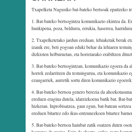
Txapelketa Nagusiko bat-bateko bertsoak epaitzeko iri
1. Bat-bateko bertsogintza komunikazio ekintza da. En
hunkipena, poza, beldurra, errukia, haserrea, harridu
2. Txapelketetako jardun ereduan, lehiaketak berak et
izanik ere, beti gogoan eduki behar da lehiaren testu
dizkioten helburuetan, eta horretarako erabiltzen dituz
3. Bat-bateko bertsogintzan, komunikazio egoera da 
horrek zedarritzen du testuingurua, eta komunikazio eg
ezaugarriek, aurretik sortu diren komunikazio egoerek
4. Bat-bateko bertsoa genero berezia da ahozkotasun
ereduen eragina dutela, idatzizkoena batik bat. Bat-ba
hizkeran. Inprobisatzea, gaur egun, bat-batean sortzea
ereduen bitartez edo ikus-entzunezkoen bitartez barner
5. Bat-bateko bertsoa hainbat zatik osatzen duten osot
kantatua da muina. Ezin da ahaztu, ordea, testu kantat