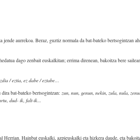
ta jende aurrekoa. Beraz, guztiz normala da bat-bateko bertsogintzan a
o hedatua dago zenbait euskalkitan; errima direnean, bakoitza bere saile
ezdia / eztia, ez dabe / eztabe…
u dira bat-bateko bertsogintzan:
zun, nun, genun, nekin, zula, nula, zen
urtu
,
dud- ik
,
falt-ik
...
 Herrian. Hainbat euskalki, azpieuskalki eta hizkera daude, eta bakoit