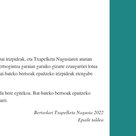
pai irizpideak, eta Txapelketa Nagusiaren atarian
ertsogintza garaian garaiko gizarte ezaugarriei lotua
 bat-bateko bertsoak epaitzeko irizpideak etengabe
n da bere egitekoa. Bat-bateko bertsoak epaitzeko
arri.
Bertsolari Txapelketa Nagusia 2022
Epaile taldea