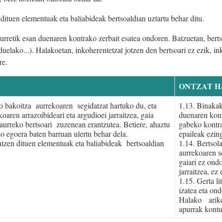
dituen elementuak eta baliabideak bertsoaldian uztartu behar ditu.
aurretik esan duenaren kontrako zerbait esatea ondoren. Batzuetan, bertso
elako...). Halakoetan, inkoherentetzat jotzen den bertsoari ez ezik, ink
re.
ONTZAT H
tso bakoitza aurrekoaren segidatzat hartuko du, eta
1.13. Binakako
koaren arrazoibideari eta argudioei jarraitzea, gaia
duenaren kont
 aurreko bertsoari zuzenean erantzutea. Betiere, ahaztu
gabeko kontra
o egoera baten barruan ulertu behar dela.
epaileak ezin
tzen dituen elementuak eta baliabideak bertsoaldian
1.14. Bertsola
aurrekoaren s
gaiari ez ondo
jarraitzea, ez
1.15. Gerta l
izatea eta ond
Halako ariket
apurrak kontu