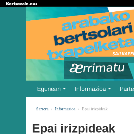
Bertsozale.eus
Edukira
salto
egin
|
Salto
egin
nabigazioara
Nabigazioa
Egunean
Informazioa
Parte
Sarrera
/
Informazioa
/
Epai irizpideak
Epai irizpideak