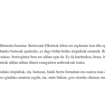
liburuxka honetan. Bertsozale Elkarteak lehen ere argitaratu izan ditu e
t-bateko bertsoak epaitzeko, ez dago behin betiko irizpiderik ematerik. B
ezalaxe, bertsogintza bera ere aldatu egin da. Ez da harritzekoa, beraz,
intzak aldian-aldian dituen ezaugarrien araberakoak izatea.
andako irizpideak, eta, funtsean, haiek berriz formulatu eta osatzea iza
hen egindako urratsen segida, eta, ondo bidean, gero etorriko direnen oin