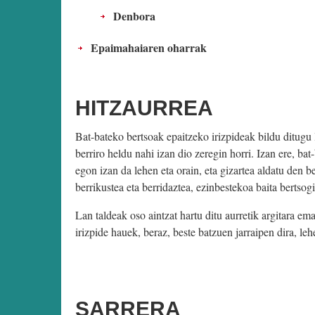
Denbora
Epaimahaiaren oharrak
HITZAURREA
Bat-bateko bertsoak epaitzeko irizpideak bildu ditugu 
berriro heldu nahi izan dio zeregin horri. Izan ere, ba
egon izan da lehen eta orain, eta gizartea aldatu den b
berrikustea eta berridaztea, ezinbestekoa baita bertsog
Lan taldeak oso aintzat hartu ditu aurretik argitara em
irizpide hauek, beraz, beste batzuen jarraipen dira, le
SARRERA