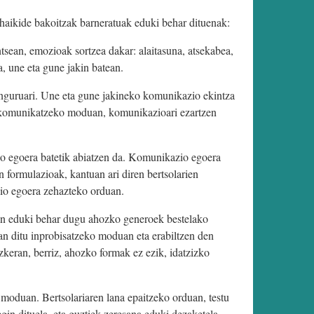
ahaikide bakoitzak barneratuak eduki behar dituenak:
tsean, emozioak sortzea dakar: alaitasuna, atsekabea,
, une eta gune jakin batean.
uinguruari. Une eta gune jakineko komunikazio ekintza
ien komunikatzeko moduan, komunikazioari ezartzen
o egoera batetik abiatzen da. Komunikazio egoera
n formulazioak, kantuan ari diren bertsolarien
zio egoera zehazteko orduan.
oan eduki behar dugu ahozko generoek bestelako
zan ditu inprobisatzeko moduan eta erabiltzen den
zkeran, berriz, ahozko formak ez ezik, idatzizko
 moduan. Bertsolariaren lana epaitzeko orduan, testu
gin dituela, eta guztiek zeresana eduki dezaketela