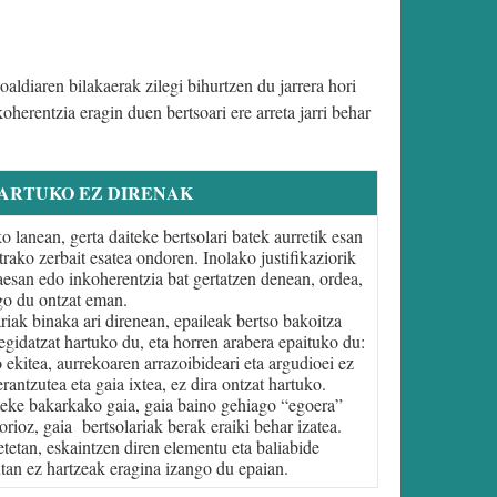
aldiaren bilakaerak zilegi bihurtzen du jarrera hori
oherentzia eragin duen bertsoari ere arreta jarri behar
ARTUKO EZ DIRENAK
 lanean, gerta daiteke bertsolari batek aurretik esan
rako zerbait esatea ondoren. Inolako justifikaziorik
esan edo inkoherentzia bat gertatzen denean, ordea,
go du ontzat eman.
riak binaka ari direnean, epaileak bertso bakoitza
egidatzat hartuko du, eta horren arabera epaituko du:
 ekitea, aurrekoaren arrazoibideari eta argudioei ez
 erantzutea eta gaia ixtea, ez dira ontzat hartuko.
iteke bakarkako gaia, gaia baino gehiago “egoera”
orioz, gaia bertsolariak berak eraiki behar izatea.
etan, eskaintzen diren elementu eta baliabide
tan ez hartzeak eragina izango du epaian.