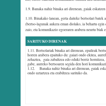
1.9. Banaka nahiz binaka ari direnean, gaiak eskatzen 
1.10. Binakako lanean, gerta daiteke bertsolari batek 
(bertso-lagunak aukera eman diolako, ia behartu egin du
zaio, eta komunikazio egoeraren arabera neurtu biak e
SARITUKO DIRENAK
1.11. Bertsolariak binaka ari direnean, epaileak ber
horren arabera epaituko du: gaiari ondo ekitea, aurre
zehaztea, gaia zabaltzea edo eduki berriz hornitzea,
gabe, aurreko bertsoaren segida den hori komunikazi
1.12. Banaka nahiz binaka ari direnean, gaiak eska
ondo uztartzea eta erabiltzea sarituko da.