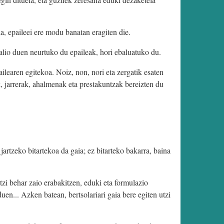
la, epaileei ere modu banatan eragiten die.
balio duen neurtuko du epaileak, hori ebaluatuko du.
ilearen egitekoa. Noiz, non, nori eta zergatik esaten
, jarrerak, ahalmenak eta prestakuntzak bereizten du
artzeko bitartekoa da gaia; ez bitarteko bakarra, baina
tzi behar zaio erabakitzen, eduki eta formulazio
uen... Azken batean, bertsolariari gaia bere egiten utzi