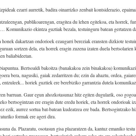
zpideak ezarri aurretik, badira oinarrizko zenbait kontsiderazio, epaim
tzuleengan, publikoarengan, eragitea du lehen egitekoa, eta horrek, fun
ra… Komunikazio ekintza guztiak bezala, testuinguru batean gertatzen da
a honek dakartzan ondorioek ezaugarri bereziak eransten dizkiote test
inguruan sortzen dela, eta horrek eragin zuzena izaten duela bertsolar
ten baliabideetan.
abiapuntua. Bertsoaldi bakoitza (banakakoa zein binakakoa) komunikazi
oera bera, nagusiki, gaiak zedarritzen du; ezin da ahaztu, ordea, gaiare
, entzuleek... horiek guztiek ere berebiziko garrantzia dutela komunika
aren barruan. Gaur egun ahozkotasunaz hitz egiten dugularik, oso gog
teko bertsogintzan ere eragin dute eredu horiek, eta horrek ondorioak i
 ez ezik, aurrez sortua bat-batean kudeatzea ere bada. Bertsogintzako hi
aturiko formak ere ageri dira.
asuna da. Plazaratu, osotasun gisa plazaratzen da, kantuz emaniko testu
u hori sortzeko prozesuan, bertsolariak aukera asko eta era askotakoak e