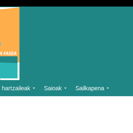
 hartzaileak
Saioak
Sailkapena