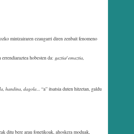
hozko mintzairaren ezaugarri diren zenbait fenomeno
an errendiaraztea hobesten da:
gaztia/ emaztia,
ula, handina, dagola
... “a” itsatsia duten hitzetan, galdu
zak ditu bere arau fonetikoak, ahoskera moduak,