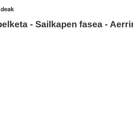
ideak
elketa - Sailkapen fasea - Aerr