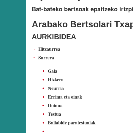
Bat-bateko bertsoak epaitzeko irizp
Arabako Bertsolari Txap
AURKIBIDEA
Hitzaurrea
Sarrera
Gaia
Hizkera
Neurria
Errima eta oinak
Doinua
Testua
Baliabide paratestualak