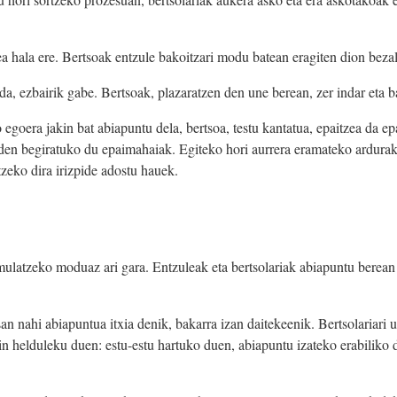
lea hala ere. Bertsoak entzule bakoitzari modu batean eragiten dion beza
a, ezbairik gabe. Bertsoak, plazaratzen den une berean, zer indar eta 
goera jakin bat abiapuntu dela, bertsoa, testu kantatua, epaitzea da epa
n den begiratuko du epaimahaiak. Egiteko hori aurrera eramateko ardurak
zeko dira irizpide adostu hauek.
ulatzeko moduaz ari gara. Entzuleak eta bertsolariak abiapuntu berean j
 nahi abiapuntua itxia denik, bakarra izan daitekeenik. Bertsolariari u
zein helduleku duen: estu-estu hartuko duen, abiapuntu izateko erabiliko d