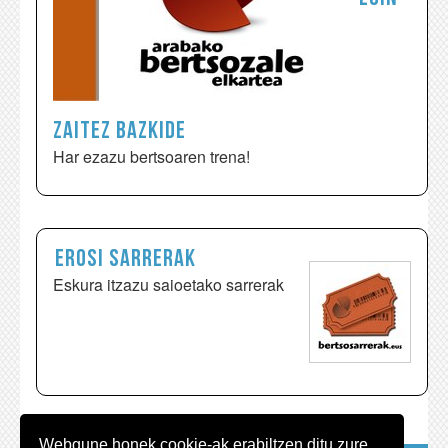
zaitez bazkide
Har ezazu bertsoaren trena!
Erosi sarrerak
Eskura itzazu saioetako sarrerak
Webgune honek cookie-ak erabiltzen ditu zure