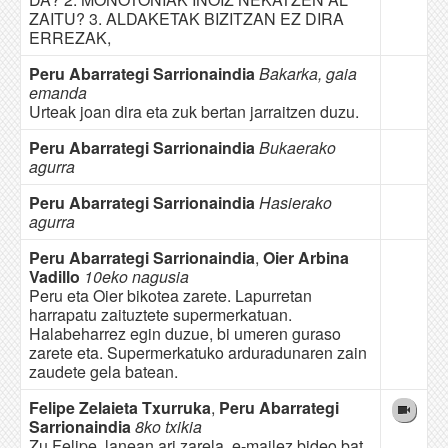
ZAITU? 3. ALDAKETAK BIZITZAN EZ DIRA
ERREZAK,
Peru Abarrategi Sarrionaindia
Bakarka, gaia
emanda
Urteak joan dira eta zuk bertan jarraitzen duzu.
Peru Abarrategi Sarrionaindia
Bukaerako
agurra
Peru Abarrategi Sarrionaindia
Hasierako
agurra
Peru Abarrategi Sarrionaindia
,
Oier Arbina
Vadillo
10eko nagusia
Peru eta Oier bikotea zarete. Lapurretan
harrapatu zaituztete supermerkatuan.
Halabeharrez egin duzue, bi umeren guraso
zarete eta. Supermerkatuko arduradunaren zain
zaudete gela batean.
Felipe Zelaieta Txurruka
,
Peru Abarrategi
Sarrionaindia
8ko txikia
Zu Felipe, lanean ari zarela, e-mailez bideo bat