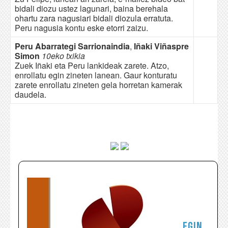
bidali diozu ustez lagunari, baina berehala
ohartu zara nagusiari bidali diozula erratuta.
Peru nagusia kontu eske etorri zaizu.
Peru Abarrategi Sarrionaindia
,
Iñaki Viñaspre
Simon
10eko txikia
Zuek Iñaki eta Peru lankideak zarete. Atzo,
enrollatu egin zineten lanean. Gaur konturatu
zarete enrollatu zineten gela horretan kamerak
daudela.
Egin