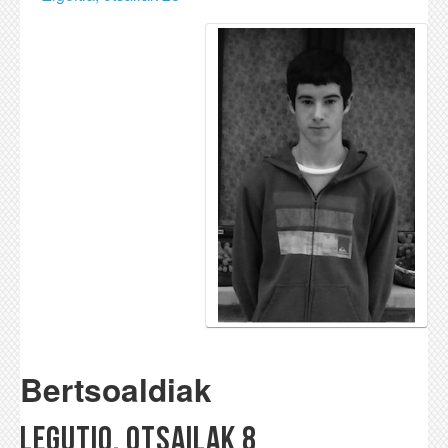
Bertsoaldiak
Legutio, otsailak 8