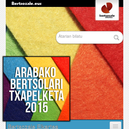
Bertsozale.eus
Edukira
Tresna
salto
pertsonalak
egin
|
Bilatu atarian
Salto
egin
nabigazioara
Bilaketa
aurreratua…
Nabigazioa
Bertsozale Elkartea