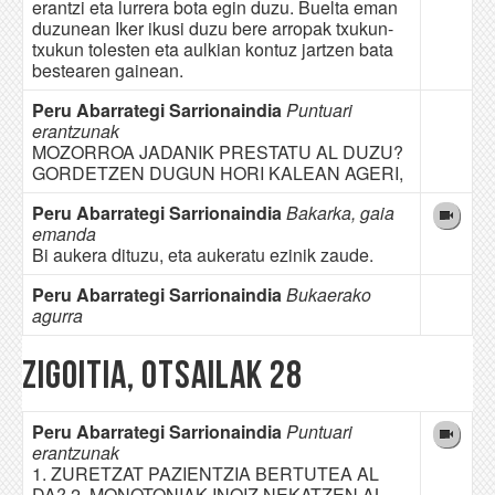
erantzi eta lurrera bota egin duzu. Buelta eman
duzunean Iker ikusi duzu bere arropak txukun-
txukun tolesten eta aulkian kontuz jartzen bata
bestearen gainean.
Peru Abarrategi Sarrionaindia
Puntuari
erantzunak
MOZORROA JADANIK PRESTATU AL DUZU?
GORDETZEN DUGUN HORI KALEAN AGERI,
Peru Abarrategi Sarrionaindia
Bakarka, gaia
emanda
Bi aukera dituzu, eta aukeratu ezinik zaude.
Peru Abarrategi Sarrionaindia
Bukaerako
agurra
Zigoitia, otsailak 28
Peru Abarrategi Sarrionaindia
Puntuari
erantzunak
1. ZURETZAT PAZIENTZIA BERTUTEA AL
DA? 2. MONOTONIAK INOIZ NEKATZEN AL