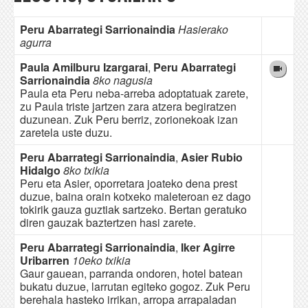
Peru Abarrategi Sarrionaindia
Hasierako
agurra
Paula Amilburu Izargarai
,
Peru Abarrategi
Sarrionaindia
8ko nagusia
Paula eta Peru neba-arreba adoptatuak zarete,
zu Paula triste jartzen zara atzera begiratzen
duzunean. Zuk Peru berriz, zorionekoak izan
zaretela uste duzu.
Peru Abarrategi Sarrionaindia
,
Asier Rubio
Hidalgo
8ko txikia
Peru eta Asier, oporretara joateko dena prest
duzue, baina orain kotxeko maleteroan ez dago
tokirik gauza guztiak sartzeko. Bertan geratuko
diren gauzak baztertzen hasi zarete.
Peru Abarrategi Sarrionaindia
,
Iker Agirre
Uribarren
10eko txikia
Gaur gauean, parranda ondoren, hotel batean
bukatu duzue, larrutan egiteko gogoz. Zuk Peru
berehala hasteko irrikan, arropa arrapaladan