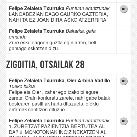
Felipe Zelaieta Txurruka
Puntuari erantzunak
LANGABEZIAN DAGO GAURKO GAZTERIA,
NAHI TA EZ JOAN DIRA ASKO ATZERRIRA
Felipe Zelaieta Txurruka
Bakarka, gaia
emanda
Zure esku dagoen guztia egin arren, beti
gehiago eskatzen dizu.
Zigoitia, otsailak 28
Felipe Zelaieta Txurruka
,
Oier Arbina Vadillo
10eko txikia
Felipe eta Oier , zahar egoitzako bi agure
zarete. Orain konturatu zarete, nahi gabe batak
bestearen pastillak hartu dituzuela, efektu
arraroak sentitzen dituzue.
Felipe Zelaieta Txurruka
Puntuari erantzunak
1. ZURETZAT PAZIENTZIA BERTUTEA AL
DA? 2. MONOTONIAK INOIZ NEKATZEN AL