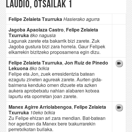
Laudio, otsailak 1
Felipe Zelaieta Txurruka
Hasierako agurra
Jagoba Apaolaza Castro
,
Felipe Zelaieta
Txurruka
8ko nagusia
Lagunak zarete eta bakarrik bizi zarete. Zuk
Jagoba gustura bizi zara horrela. Gaur Felipek
elkarrekin bizitzeko proposamena egin dizu.
Felipe Zelaieta Txurruka
,
Jon Ruiz de Pinedo
Lekuona
8ko txikia
Felipe eta Jon, zuek erresidentzia batean
ezagutu zineten agureak zarete. Aurten gida-
baimena kenduko omen dizuete eta azken
aukera aprobetxatu nahian alabaren kotxea
lapurtu eta oporretan joan zarete.
Manex Agirre Arriolabengoa
,
Felipe Zelaieta
Txurruka
10eko txikia
Zu Felipe ehizan ari zara mendian. Bat-batean
hor agertzen da Manex bere txakurrarekin
perretxikotan builaka.