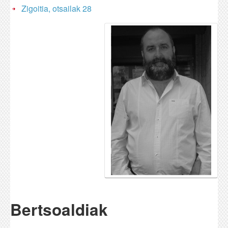
Zigoitia, otsailak 28
Bertsoaldiak