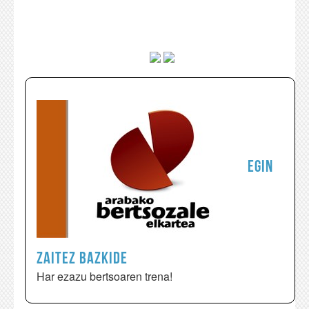
Egin
zaitez bazkide
Har ezazu bertsoaren trena!