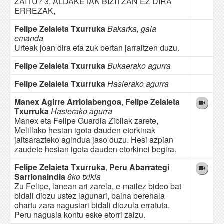
ZAITU? 3. ALDAKETAK BIZITZAN EZ DIRA
ERREZAK,
Felipe Zelaieta Txurruka
Bakarka, gaia
emanda
Urteak joan dira eta zuk bertan jarraitzen duzu.
Felipe Zelaieta Txurruka
Bukaerako agurra
Felipe Zelaieta Txurruka
Hasierako agurra
Manex Agirre Arriolabengoa
,
Felipe Zelaieta
Txurruka
Hasierako agurra
Manex eta Felipe Guardia Zibilak zarete,
Melillako hesian igota dauden etorkinak
jaitsarazteko agindua jaso duzu. Hesi azpian
zaudete hesian igota dauden etorkinei begira.
Felipe Zelaieta Txurruka
,
Peru Abarrategi
Sarrionaindia
8ko txikia
Zu Felipe, lanean ari zarela, e-mailez bideo bat
bidali diozu ustez lagunari, baina berehala
ohartu zara nagusiari bidali diozula erratuta.
Peru nagusia kontu eske etorri zaizu.