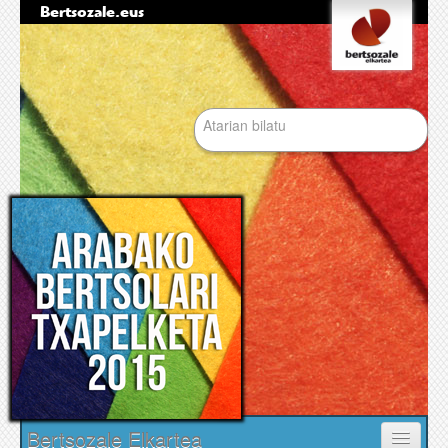
Bertsozale.eus
Edukira
Tresna
salto
pertsonalak
egin
|
Bilatu atarian
Salto
egin
nabigazioara
Bilaketa
aurreratua…
Nabigazioa
Bertsozale Elkartea