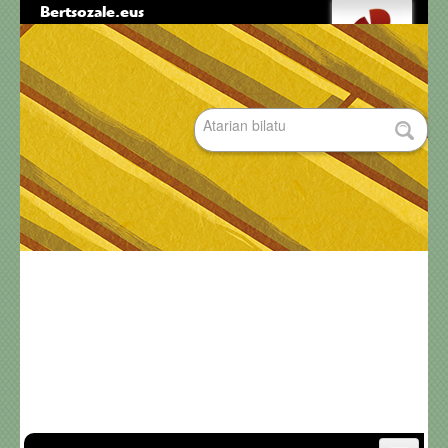
Bertsozale.eus
Edukira
Tresna
salto
pertsonalak
egin
|
Bilatu atarian
Salto
egin
nabigazioara
Bilaketa
aurreratua…
Nabigazioa