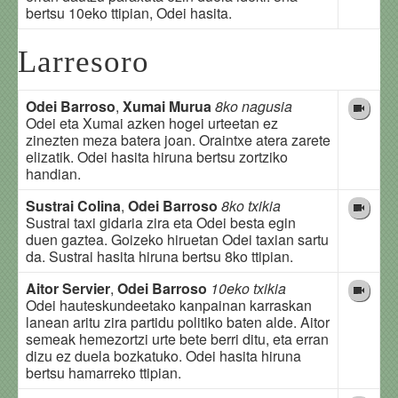
bertsu 10eko ttipian, Odei hasita.
Larresoro
Odei Barroso
,
Xumai Murua
8ko nagusia
Odei eta Xumai azken hogei urteetan ez
zinezten meza batera joan. Oraintxe atera zarete
elizatik. Odei hasita hiruna bertsu zortziko
handian.
Sustrai Colina
,
Odei Barroso
8ko txikia
Sustrai taxi gidaria zira eta Odei besta egin
duen gaztea. Goizeko hiruetan Odei taxian sartu
da. Sustrai hasita hiruna bertsu 8ko ttipian.
Aitor Servier
,
Odei Barroso
10eko txikia
Odei hauteskundeetako kanpainan karraskan
lanean aritu zira partidu politiko baten alde. Aitor
semeak hemezortzi urte bete berri ditu, eta erran
dizu ez duela bozkatuko. Odei hasita hiruna
bertsu hamarreko ttipian.