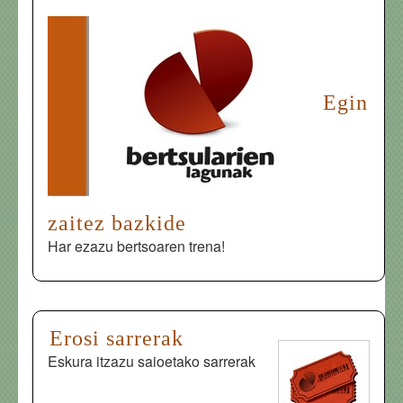
Egin
zaitez bazkide
Har ezazu bertsoaren trena!
Erosi sarrerak
Eskura itzazu saioetako sarrerak