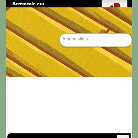
Bertsozale.eus
Edukira
Tresna
salto
pertsonalak
egin
|
Bilatu atarian
Salto
egin
nabigazioara
Bilaketa
aurreratua…
Nabigazioa