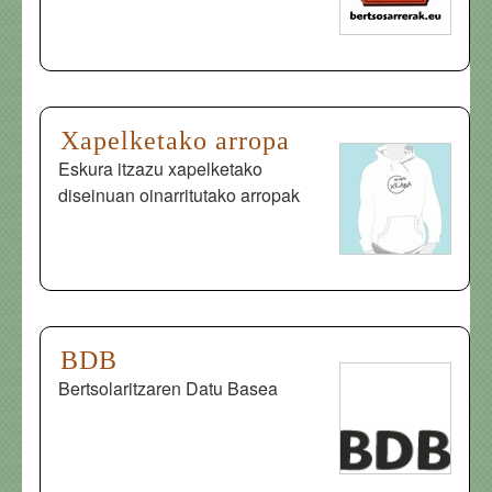
Xapelketako arropa
Eskura itzazu xapelketako
diseinuan oinarritutako arropak
BDB
Bertsolaritzaren Datu Basea