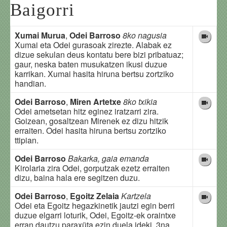
Baigorri
Xumai Murua
,
Odei Barroso
8ko nagusia
Xumai eta Odei gurasoak zirezte. Alabak ez
dizue sekulan deus kontatu bere bizi pribatuaz;
gaur, neska baten musukatzen ikusi duzue
karrikan. Xumai hasita hiruna bertsu zortziko
handian.
Odei Barroso
,
Miren Artetxe
8ko txikia
Odei ametsetan hitz eginez iratzarri zira.
Goizean, gosaltzean Mirenek ez dizu hitzik
erraiten. Odei hasita hiruna bertsu zortziko
ttipian.
Odei Barroso
Bakarka, gaia emanda
Kirolaria zira Odei, gorputzak ezetz erraiten
dizu, baina hala ere segitzen duzu.
Odei Barroso
,
Egoitz Zelaia
Kartzela
Odei eta Egoitz hegazkinetik jautzi egin berri
duzue elgarri loturik, Odei, Egoitz-ek oraintxe
erran dautzu paraxüta ezin duela ideki. 3na