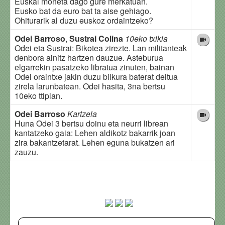
Euskal moneta dago gure merkatuan.
Eusko bat da euro bat ta aise gehiago.
Ohiturarik al duzu euskoz ordaintzeko?
Odei Barroso
,
Sustrai Colina
10eko txikia
Odei eta Sustrai: Bikotea zirezte. Lan militanteak
denbora ainitz hartzen dauzue. Asteburua
elgarrekin pasatzeko libratua zinuten, bainan
Odei oraintxe jakin duzu bilkura baterat deitua
zirela larunbatean. Odei hasita, 3na bertsu
10eko ttipian.
Odei Barroso
Kartzela
Huna Odei 3 bertsu doinu eta neurri librean
kantatzeko gaia: Lehen aldikotz bakarrik joan
zira bakantzetarat. Lehen eguna bukatzen ari
zauzu.