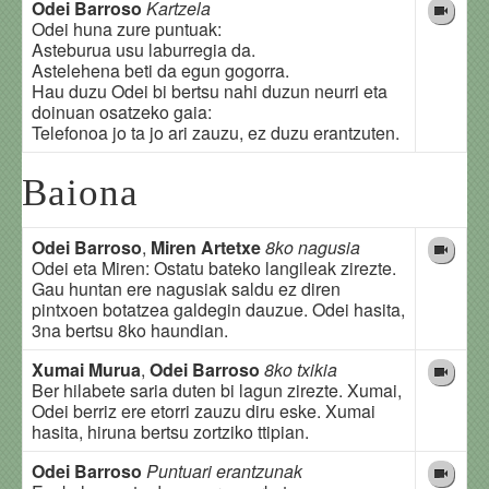
Odei Barroso
Kartzela
Odei huna zure puntuak:
Asteburua usu laburregia da.
Astelehena beti da egun gogorra.
Hau duzu Odei bi bertsu nahi duzun neurri eta
doinuan osatzeko gaia:
Telefonoa jo ta jo ari zauzu, ez duzu erantzuten.
Baiona
Odei Barroso
,
Miren Artetxe
8ko nagusia
Odei eta Miren: Ostatu bateko langileak zirezte.
Gau huntan ere nagusiak saldu ez diren
pintxoen botatzea galdegin dauzue. Odei hasita,
3na bertsu 8ko haundian.
Xumai Murua
,
Odei Barroso
8ko txikia
Ber hilabete saria duten bi lagun zirezte. Xumai,
Odei berriz ere etorri zauzu diru eske. Xumai
hasita, hiruna bertsu zortziko ttipian.
Odei Barroso
Puntuari erantzunak