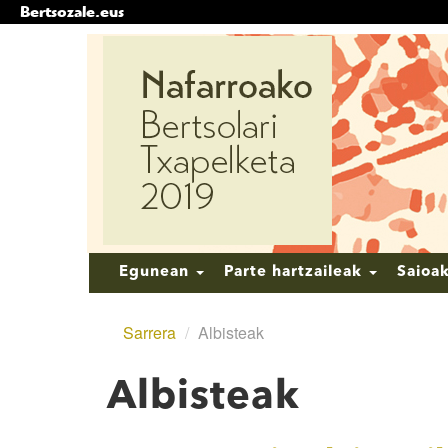
Bertsozale.eus
Edukira
salto
egin
|
Salto
egin
nabigazioara
Nabigazioa
Egunean
Parte hartzaileak
Saioa
Sarrera
/
Albisteak
Albisteak