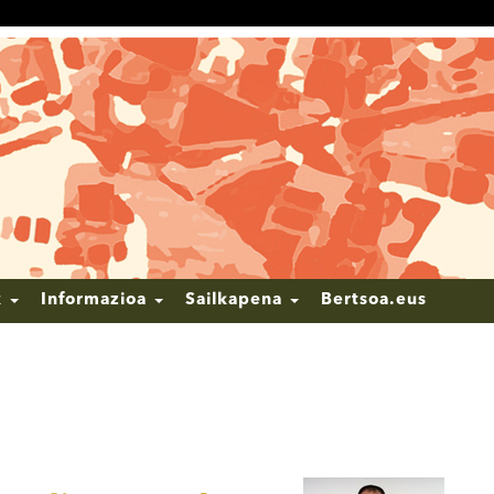
k
Informazioa
Sailkapena
Bertsoa.eus