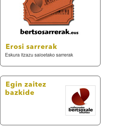
Erosi sarrerak
Eskura itzazu saioetako sarrerak
Egin zaitez
bazkide