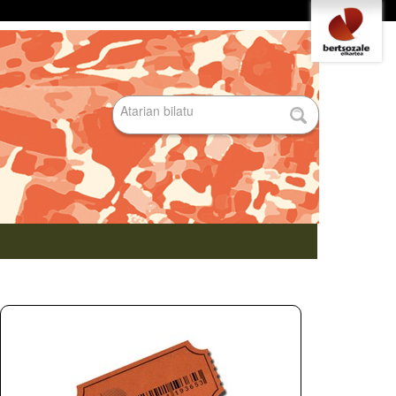
Tresna
pertsonalak
Bilatu atarian
Bilaketa
aurreratua…