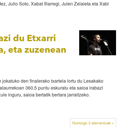
z, Julio Soto, Xabat Illarregi, Julen Zelaieta eta Xabi
azi du Etxarri
a, eta zuzenean
jokatuko den finalerako txartela lortu du Lesakako
nalaurrekoan 360,5 puntu eskuratu eta saioa irabazi
le inguru, saioa bertatik bertara jarraitzeko.
Hurrengo 3 elementuak »