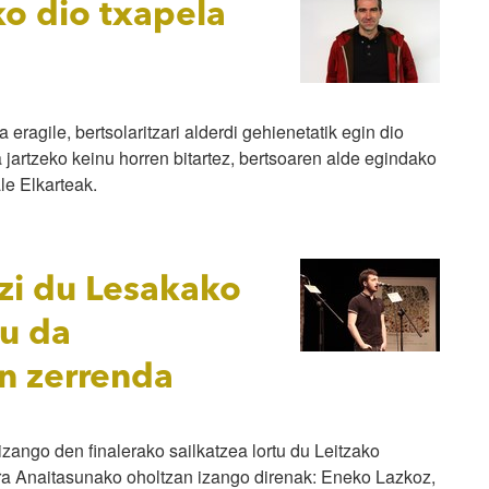
ko dio txapela
ta eragile, bertsolaritzari alderdi gehienetatik egin dio
jartzeko keinu horren bitartez, bertsoaren alde egindako
le Elkarteak.
azi du Lesakako
tu da
en zerrenda
zango den finalerako sailkatzea lortu du Leitzako
ira Anaitasunako oholtzan izango direnak: Eneko Lazkoz,