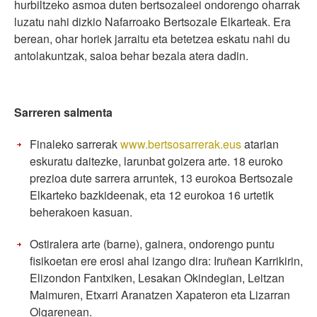
hurbiltzeko asmoa duten bertsozaleei ondorengo oharrak
luzatu nahi dizkio Nafarroako Bertsozale Elkarteak. Era
berean, ohar horiek jarraitu eta betetzea eskatu nahi du
antolakuntzak, saioa behar bezala atera dadin.
Sarreren salmenta
Finaleko sarrerak
www.bertsosarrerak.eus
atarian
eskuratu daitezke, larunbat goizera arte. 18 euroko
prezioa dute sarrera arruntek, 13 eurokoa Bertsozale
Elkarteko bazkideenak, eta 12 eurokoa 16 urtetik
beherakoen kasuan.
Ostiralera arte (barne), gainera, ondorengo puntu
fisikoetan ere erosi ahal izango dira: Iruñean Karrikirin,
Elizondon Fantxiken, Lesakan Okindegian, Leitzan
Maimuren, Etxarri Aranatzen Xapateron eta Lizarran
Olgarenean.