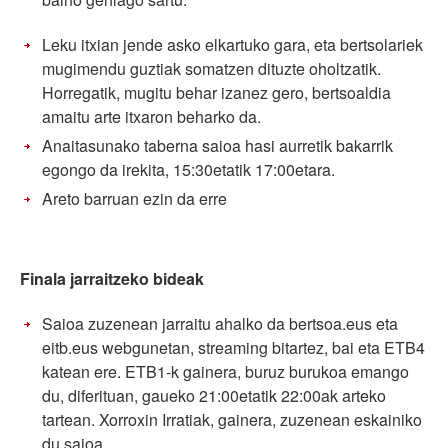
Leku itxian jende asko elkartuko gara, eta bertsolariek
mugimendu guztiak somatzen dituzte oholtzatik.
Horregatik, mugitu behar izanez gero, bertsoaldia
amaitu arte itxaron beharko da.
Anaitasunako taberna saioa hasi aurretik bakarrik
egongo da irekita, 15:30etatik 17:00etara.
Areto barruan ezin da erre
Finala jarraitzeko bideak
Saioa zuzenean jarraitu ahalko da bertsoa.eus eta
eitb.eus webgunetan, streaming bitartez, bai eta ETB4
katean ere. ETB1-k gainera, buruz burukoa emango
du, diferituan, gaueko 21:00etatik 22:00ak arteko
tartean. Xorroxin Irratiak, gainera, zuzenean eskainiko
du saioa.