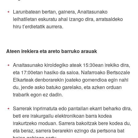
Larunbatean bertan, gainera, Anaitasunako
leihatiletan eskuratu ahal izango dira, arratsaldeko
hiru t’erdietatik aurrera.
Ateen irekiera eta areto barruko arauak
Anaitasunako kiroldegiko ateak 15:30ean irekiko dira,
eta 17:00etan hasiko da saioa. Nafarroako Bertsozale
Elkarteak denborarekin joateko gomendioa egin nahi
du, jende asko batuko garelako, eta azken orduan
trabarik egon ez dadin.
Sarrerak inprimatuta edo pantailan ekarri beharko dira,
beti ere irakurgailu elektronikoan barra kodea
irakurtzeko moduan. Sarrera bakoitzak bere kodea du,
eta beraz, sarrera berarekin ezingo da pertsona bat
baino gehiago sartu.