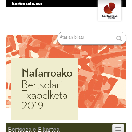
Bertsozale.eus
Edukira
Tresna
salto
pertsonalak
egin
|
Bilatu atarian
Salto
egin
nabigazioara
Bilaketa
aurreratua…
Nabigazioa
Bertsozale Elkartea