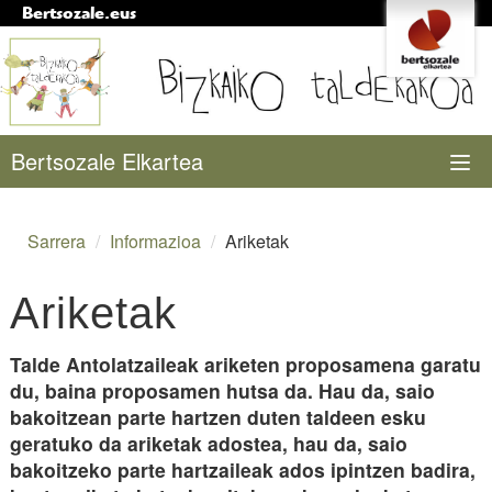
Bertsozale.eus
Edukira
Tresna
salto
pertsonalak
egin
|
Salto
Nabigazioa
Bertsozale Elkartea
egin
nabigazioara
Egunean
Sarrera
/
Informazioa
/
Ariketak
Taldeak
Saioak
Ariketak
Sailkapena
Talde Antolatzaileak ariketen proposamena garatu
Informazioa
du, baina proposamen hutsa da. Hau da, saio
bakoitzean parte hartzen duten taldeen esku
bertsoa.eus
geratuko da ariketak adostea, hau da, saio
bakoitzeko parte hartzaileak ados ipintzen badira,