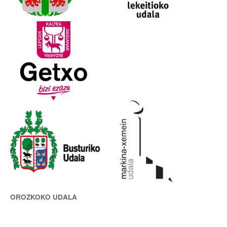
OROZKOKO UDALA