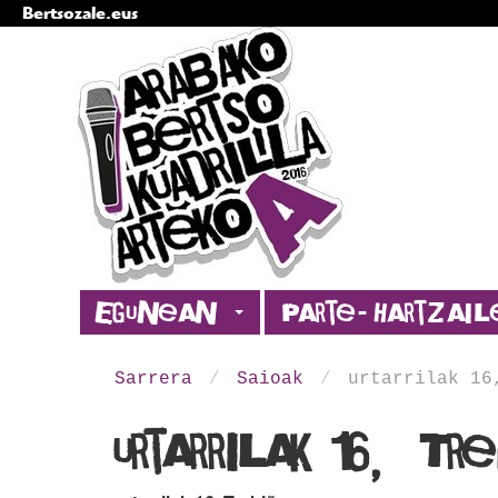
Bertsozale.eus
Edukira
salto
egin
|
Salto
egin
nabigazioara
Nabigazioa
Egunean
Parte-hartzai
Sarrera
/
Saioak
/
urtarrilak 16
urtarrilak 16, 