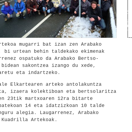
rtekoa mugarri bat izan zen Arabako
, bi urtean behin taldekako ekimenak
rrenez ospatuko da Arabako Bertso-
 bidean sakontzea izango du xede,
aretu eta indartzeko.
ale Elkartearen arteko antolakuntza
ta, izaera kolektiboan eta bertsolaritza
en 23tik martxoaren 12ra bitarte
batekoan 14 eta idatzizkoan 10 talde
nguru alegia. Laugarrenez, Arabako
 Kuadrilla Artekoak.