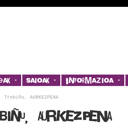
leak
Saioak
Informazioa
, Trebiñu, AURKEZPENA
Trebiñu, AURKEZPENA