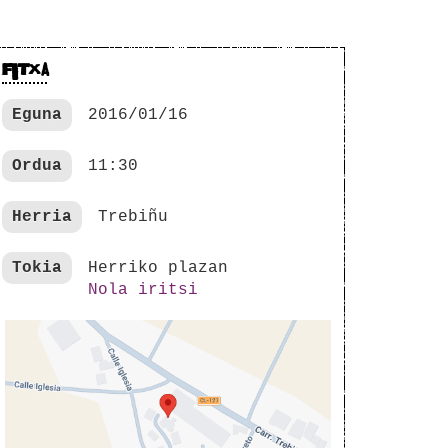
FITXA
Eguna
2016/01/16
Ordua
11:30
Herria
Trebiñu
Tokia
Herriko plazan
Nola iritsi