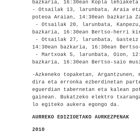
bazkaria, 16:30ean Kopla lehiaket
- Otsailak 13, larunbata, Araia et
poteoa Araian, 14:30ean bazkaria 
- Otsailak 20, larunbata, Kanpezu,
bazkaria, 16:30ean Bertso-herri ki
- Otsailak 27, larunbata, Gasteiz 
14:30ean bazkaria, 16:30ean Bertso
- Martxoak 5, larunbata, Oion, 12:
bazkaria, 16:30ean Bertso-saio mus
-Azkeneko topaketan, Argantzunen, 
dira eta erronka ezberdinetan part
eguerdian tabernetan eta kalean po
gainean. Bukatzeko elektro txarang
lo egiteko aukera egongo da.
AURREKO EDIZIOETAKO AURKEZPENAK
2010