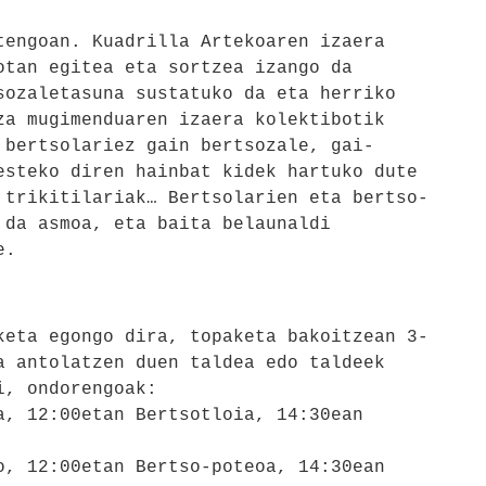
tengoan. Kuadrilla Artekoaren izaera
otan egitea eta sortzea izango da
sozaletasuna sustatuko da eta herriko
za mugimenduaren izaera kolektibotik
 bertsolariez gain bertsozale, gai-
esteko diren hainbat kidek hartuko dute
 trikitilariak… Bertsolarien eta bertso-
 da asmoa, eta baita belaunaldi
e.
keta egongo dira, topaketa bakoitzean 3-
a antolatzen duen taldea edo taldeek
i, ondorengoak:
a, 12:00etan Bertsotloia, 14:30ean
, 12:00etan Bertso-poteoa, 14:30ean