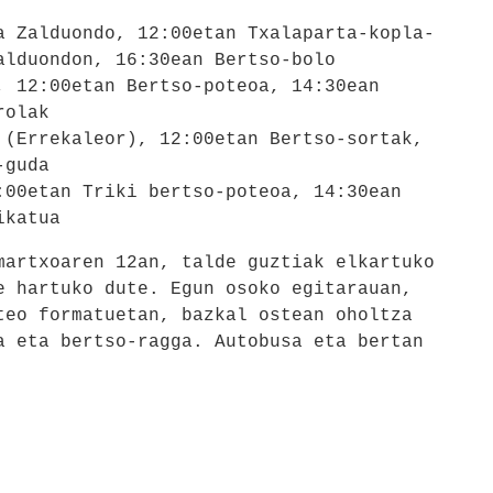
a
a Zalduondo, 12:00etan Txalaparta-kopla-
Zalduondon, 16:30ean Bertso-bolo
 12:00etan Bertso-poteoa, 14:30ean
rolak
(Errekaleor), 12:00etan Bertso-sortak,
-guda
00etan Triki bertso-poteoa, 14:30ean
ikatua
martxoaren 12an, talde guztiak elkartuko
e hartuko dute. Egun osoko egitarauan,
teo formatuetan, bazkal ostean oholtza
a eta bertso-ragga. Autobusa eta bertan