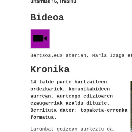
urtarrilak 16, Trebiñu
Bideoa
Bertsoa.eus atarian, Maria Izaga e
Kronika
14 talde parte hartzaileen
ordezkariek, komunikabideen
aurrean, aurtengo edizioaren
ezaugarriak azaldu dituzte.
Berrituta dator: topaketa-erronka
formatua.
Larunbat goizean aurkeztu da,