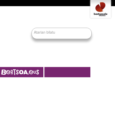
Tresna
pertsonalak
Bilatu atarian
Bilaketa
aurreratua…
Bertsoa.eus