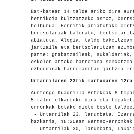
Bat-batean 14 talde ariko dira aur
herrikoia bultzatzeko asmoz, berts
helburua. Herritik abiatutako bert
bertsolariak baloratu, bertsolarit
abiatuta. Alegia, talde bakoitzean
jartzaile eta bertsolaritzan ezinb
parte: grabatzaileak, sukaldariak,
eskolen arteko harremana sendotzea
ezberdinak harremanetan jartzea er
Urtarrilaren 23tik martxoaren 12ra
Aurtengo Kuadrilla Artekoak 6 topa
5 talde elkartuko dira eta topaket
erronkak botako diete beste taldee
- Urtarrilak 23, larunbata, Izarr
bazkaria, 16:30ean Bertso-erronkak
- Urtarrilak 30, larunbata, Laudio