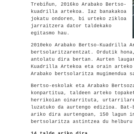
Trebiñun, 2016ko Arabako Bertso-
kuadrilla artekoa. Iaz banakakoa
jokatu ondoren, bi urteko zikloa
jarraitzera dator taldekako
egitasmo hau.
2010eko Arabako Bertso-Kuadrilla A
bertsolaritzarentzat. Ordutik hona
antolatu dira bertan. Aurten lauga
Kuadrilla Artekoa eta orain arteko
Arabako bertsolaritza mugimendua s
Bertso-eskolak eta Arabako Bertsoz
konpartitua, taldeen arteko topake
herrikoian oinarrituta, urtarrilar
luzatuko da aurtengo edizioa. Bat-
ariko dira aurtengoan, 150 lagun i
bertsolaritza astintzea du helburu
14 talde ariko dira