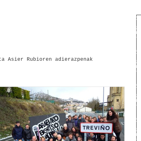
ta Asier Rubioren adierazpenak