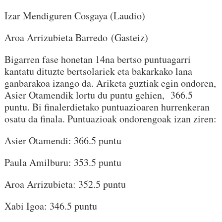
Izar Mendiguren Cosgaya (Laudio)
Aroa Arrizubieta Barredo (Gasteiz)
Bigarren fase honetan 14na bertso puntuagarri
kantatu dituzte bertsolariek eta bakarkako lana
ganbarakoa izango da. Ariketa guztiak egin ondoren,
Asier Otamendik lortu du puntu gehien, 366.5
puntu. Bi finalerdietako puntuazioaren hurrenkeran
osatu da finala. Puntuazioak ondorengoak izan ziren:
Asier Otamendi: 366.5 puntu
Paula Amilburu: 353.5 puntu
Aroa Arrizubieta: 352.5 puntu
Xabi Igoa: 346.5 puntu