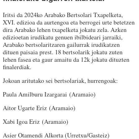
Iritsi da 2024ko Arabako Bertsolari Txapelketa,
XVI. edizioa da aurtengoa eta berrogei urte betetzen
dira Arabako lehen txapelketa jokatu zela. Azken
edizioetan irudikatu genuen ibilbideari jarraiki,
Arabako bertsolaritzaren gailurrak irudikatzen
dituen paisaia prest. 18 bertsolarik jokatu zuten
lehen fasea eta gaur amaitu da 12k jokatu dituzten
finalerdiak.
Jokoan aritutako sei bertsolariak, hurrengoak:
Paula Amilburu Izargarai
(Aramaio)
Aitor Ugarte Eriz (Aramaio)
Xabi Igoa Eriz
(Aramaio)
Asier Otamendi Alkorta (Urretxu/Gasteiz)