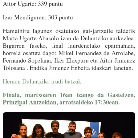
Aitor Ugarte: 339 puntu
Izar Mendiguren: 303 puntu
Hamaihiru lagunez osatutako gai-jartzaile taldetik
Marta Ugarte Abasolo izan da Dulantziko aurkezlea.
Bigarren faseko, final laurdenetako epaimahaia,
horrela osatuta dago: Mikel Fernandez de Arroiabe,
Fernando Sopelana, Iker Elexpuru eta Aitor Jimenez
Tolosana . Endika Jimenez Enbeita idazkari lanetan.
Hemen Dulantziko irudi batzuk
Finala, martxoaren 16an izango da Gasteizen,
Prinzipal Antzokian, arratsaldeko 17:30ean.