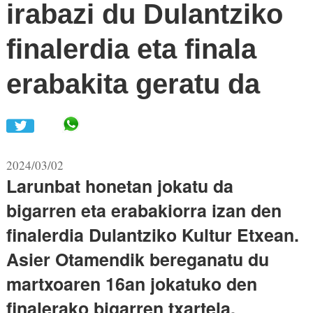
irabazi du Dulantziko
www.bertsoa.eus
finalerdia eta finala
erabakita geratu da
Share in WhatsApp
2024/03/02
Larunbat honetan jokatu da
bigarren eta erabakiorra izan den
finalerdia Dulantziko Kultur Etxean.
Asier Otamendik bereganatu du
martxoaren 16an jokatuko den
finalerako bigarren txartela.