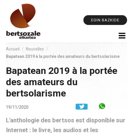
Out
Aller
pe
au
contenu.
EGIN BAZKIDE
|
Aller
à
la
Accueil
/
Nouvelles
/
navigation
Bapatean 2019 à la portée des amateurs du bertsolarisme
Bapatean 2019 à la portée
des amateurs du
bertsolarisme
Share in W
19/11/2020
L'anthologie des bertsos est disponible sur
Internet : le livre, les audios et les