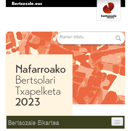
Bertsozale.eus
Edukira
Tresna
salto
pertsonalak
egin
|
Bilatu atarian
Salto
egin
nabigazioara
Bilaketa
aurreratua…
Nabigazioa
Bertsozale Elkartea