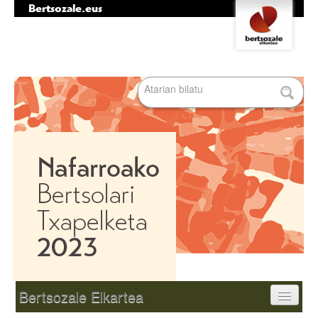
Bertsozale.eus
Edukira
Tresna
salto
pertsonalak
egin
|
Bilatu atarian
Salto
egin
nabigazioara
Bilaketa
aurreratua…
Nabigazioa
Bertsozale Elkartea