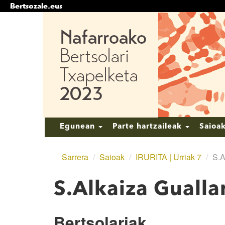
Bertsozale.eus
Edukira
salto
egin
|
Salto
egin
nabigazioara
Nabigazioa
Egunean
Parte hartzaileak
Saioa
Sarrera
/
Saioak
/
IRURITA | Urriak 7
/
S.A
S.Alkaiza Gualla
Bertsolariak