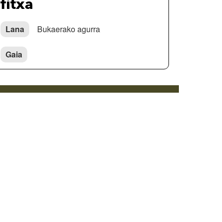
fitxa
Lana
Bukaerako agurra
Gaia
Cookie politika