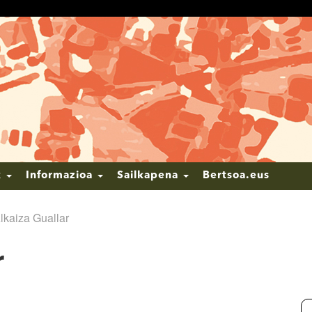
k
Informazioa
Sailkapena
Bertsoa.eus
lkaiza Guallar
r