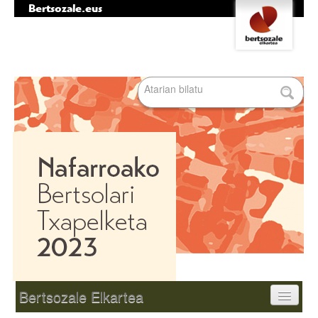
Bertsozale.eus
Edukira
Tresna
salto
pertsonalak
egin
|
Bilatu atarian
Salto
egin
nabigazioara
Bilaketa
aurreratua…
Nabigazioa
Bertsozale Elkartea