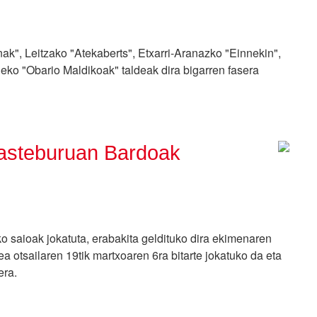
k", Leitzako "Atekaberts", Etxarri-Aranazko "Einnekin",
ñeko "Obario Maldikoak" taldeak dira bigarren fasera
 asteburuan Bardoak
eko saioak jokatuta, erabakita geldituko dira ekimenaren
a otsailaren 19tik martxoaren 6ra bitarte jokatuko da eta
era.