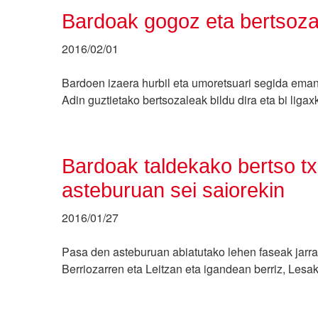
Bardoak gogoz eta bertsoza
2016/02/01
Bardoen izaera hurbil eta umoretsuari segida eman 
Adin guztietako bertsozaleak bildu dira eta bi liga
Bardoak taldekako bertso t
asteburuan sei saiorekin
2016/01/27
Pasa den asteburuan abiatutako lehen faseak jarra
Berriozarren eta Leitzan eta igandean berriz, Lesak