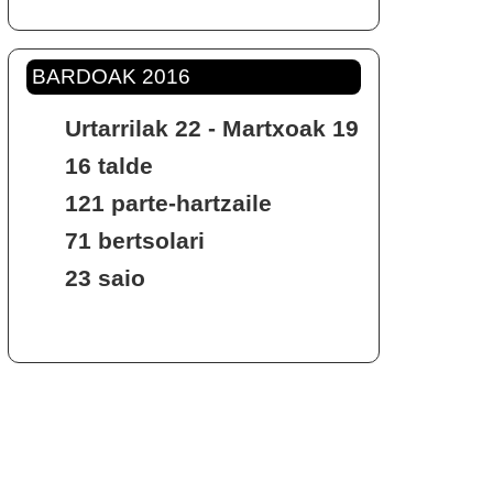
BARDOAK 2016
Urtarrilak 22 - Martxoak 19
16 talde
121 parte-hartzaile
71 bertsolari
23 saio