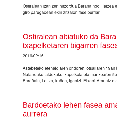
Ostiralean izan zen hitzordua Barañaingo Haizea el
giro paregabean ekin zitzaion fase berriari.
Ostiralean abiatuko da Bar
txapelketaren bigarren fase
2016/02/16
Astebeteko etenaldiaren ondoren, otsailaren 19an b
Nafarroako taldekako txapelketa eta martxoaren 5era
Barañain, Leitza, Iruñea, Igantzi, Etxarri-Aranatz et
Bardoetako lehen fasea amai
aurrera