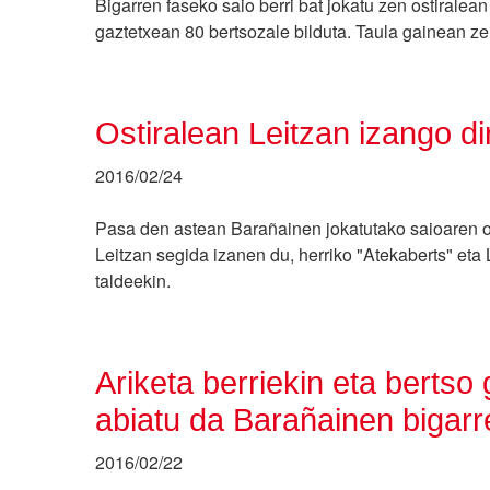
Bigarren faseko saio berri bat jokatu zen ostiralea
gaztetxean 80 bertsozale bilduta. Taula gainean ze
Ostiralean Leitzan izango d
2016/02/24
Pasa den astean Barañainen jokatutako saioaren o
Leitzan segida izanen du, herriko "Atekaberts" eta
taldeekin.
Ariketa berriekin eta bertso 
abiatu da Barañainen bigarr
2016/02/22