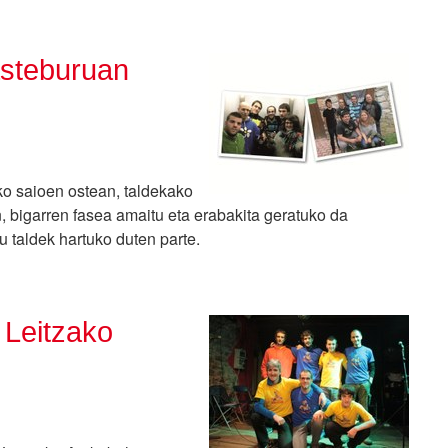
asteburuan
ko saioen ostean, taldekako
, bigarren fasea amaitu eta erabakita geratuko da
u taldek hartuko duten parte.
 Leitzako