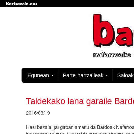
Bertsozale.eus
Edukira
salto
egin
|
Salto
egin
nabigazioara
Nabigazioa
Egunean
Parte-hartzaileak
Saioa
Taldekako lana garaile Bard
2016/03/19
Hasi bezala, jai giroan amaitu da Bardoak Nafarr