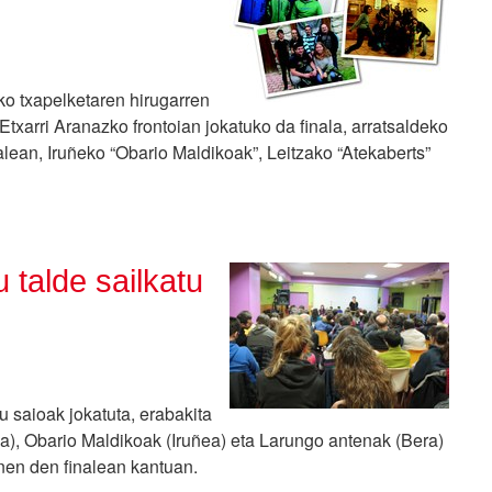
ko txapelketaren hirugarren
txarri Aranazko frontoian jokatuko da finala, arratsaldeko
nalean, Iruñeko “Obario Maldikoak”, Leitzako “Atekaberts”
 talde sailkatu
 saioak jokatuta, erabakita
itza), Obario Maldikoak (Iruñea) eta Larungo antenak (Bera)
nen den finalean kantuan.