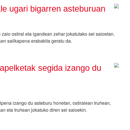
le ugari bigarren asteburuan
zaio ostiral eta igandean zehar jokatutako sei saioetan.
xken sailkapena erabakita geratu da.
xapelketak segida izango du
ipena izango du asteburu honetan, ostiralean Iruñean,
an eta Iruñean jokatuko diren sei saioekin.