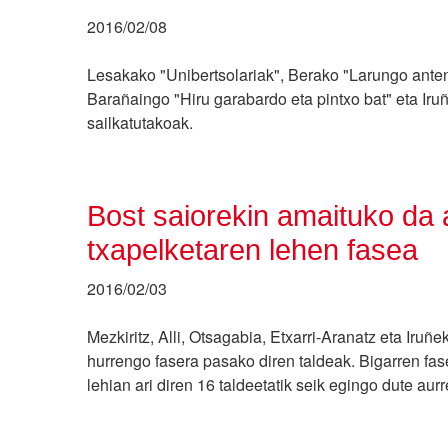
2016/02/08
Lesakako "Unibertsolariak", Berako "Larungo antena
Barañaingo "Hiru garabardo eta pintxo bat" eta Iru
sailkatutakoak.
Bost saiorekin amaituko da
txapelketaren lehen fasea
2016/02/03
Mezkiritz, Alli, Otsagabia, Etxarri-Aranatz eta Iruñ
hurrengo fasera pasako diren taldeak. Bigarren fase
lehian ari diren 16 taldeetatik seik egingo dute aurr