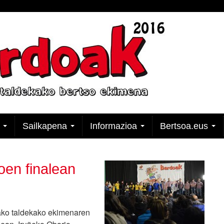
k
Sailkapena
Informazioa
Bertsoa.eus
oen finalean
oako taldekako ekimenaren