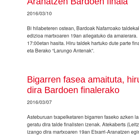
Aranatzen Bardoen finala
2016/03/10
Bi hilabeteren ostean, Bardoak Nafarroako taldeka
edizioa martxoaren 19an ailegatuko da amaierara. E
17:00etan hasita. Hiru taldek hartuko dute parte fi
eta Berako “Larungo Antenak”.
Bigarren fasea amaituta, hiru
dira Bardoen finalerako
2016/03/07
Asteburuan txapelketaren bigarren faseko azken lau
geratu dira talde finalisten izenak. Atekaberts (Le
izango dira martxoaren 19an Etxarri-Aranatzen egi