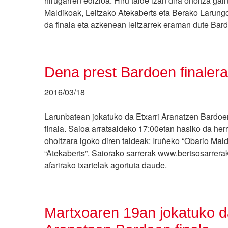
hirugarren edizioa. Hiru talde izan dira oholtza ga
Maldikoak, Leitzako Atekaberts eta Berako Larungo
da finala eta azkenean leitzarrek eraman dute Bar
Dena prest Bardoen finaler
2016/03/18
Larunbatean jokatuko da Etxarri Aranatzen Bardoe
finala. Saioa arratsaldeko 17:00etan hasiko da herri
oholtzara igoko diren taldeak: Iruñeko “Obario Mal
“Atekaberts”. Saiorako sarrerak www.bertsosarre
afarirako txartelak agortuta daude.
Martxoaren 19an jokatuko da