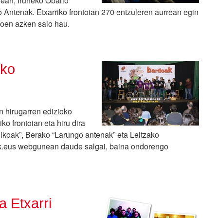
inean, Iruñeko Obario
 Antenak. Etxarriko frontoian 270 entzuleren aurrean egin
doen azken saio hau.
ako
n hirugarren edizioko
ko frontoian eta hiru dira
dikoak”, Berako “Larungo antenak” eta Leitzako
rak.eus webgunean daude salgai, baina ondorengo
 Etxarri