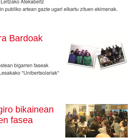
n Leitzako Atekabeltz
in publiko artean gazte ugari elkartu zituen ekimenak.
ira Bardoak
stean bigarren faseak
 Lesakako "Unibertsolariak"
giro bikainean
en fasea