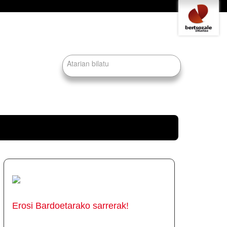
Tresna
pertsonalak
Bilatu atarian
Bilaketa
aurreratua…
Erosi Bardoetarako sarrerak!