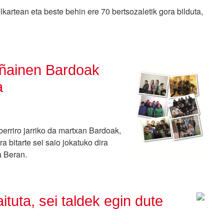
kartean eta beste behin ere 70 bertsozaletik gora bilduta,
añainen Bardoak
a
erriro jarriko da martxan Bardoak,
 bitarte sei saio jokatuko dira
a Beran.
tuta, sei taldek egin dute