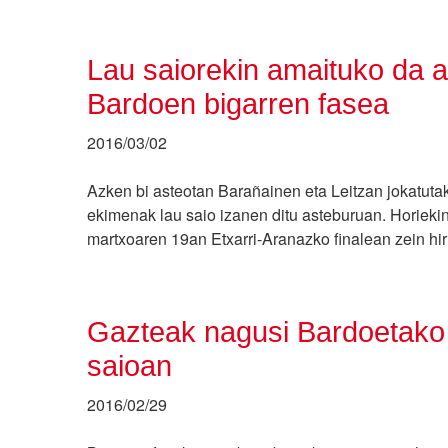
Lau saiorekin amaituko da 
Bardoen bigarren fasea
2016/03/02
Azken bi asteotan Barañainen eta Leitzan jokatuta
ekimenak lau saio izanen ditu asteburuan. Horiekin
martxoaren 19an Etxarri-Aranazko finalean zein hir
Gazteak nagusi Bardoetako
saioan
2016/02/29