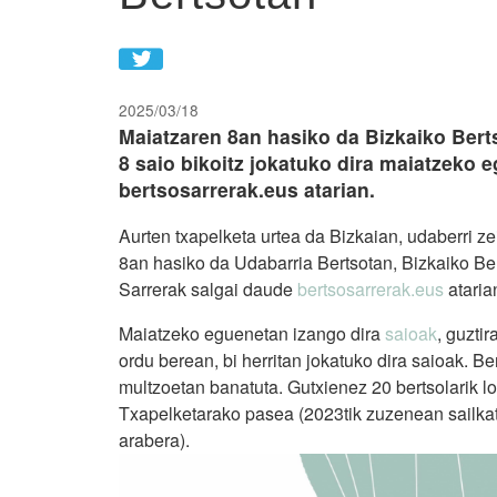
2025/03/18
Maiatzaren 8an hasiko da Bizkaiko Berts
8 saio bikoitz jokatuko dira maiatzeko 
bertsosarrerak.eus atarian.
Aurten txapelketa urtea da Bizkaian, udaberri z
8an hasiko da Udabarria Bertsotan, Bizkaiko Ber
Sarrerak salgai daude
bertsosarrerak.eus
ataria
Maiatzeko eguenetan izango dira
saioak
, guztir
ordu berean, bi herritan jokatuko dira saioak. Be
multzoetan banatuta. Gutxienez 20 bertsolarik lo
Txapelketarako pasea (2023tik zuzenean sailkat
arabera).