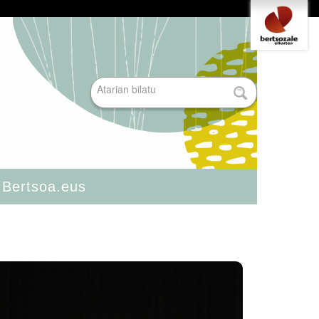
Tresna
pertsonalak
Bilatu atarian
Bilaketa
aurreratua…
Bertsoa.eus