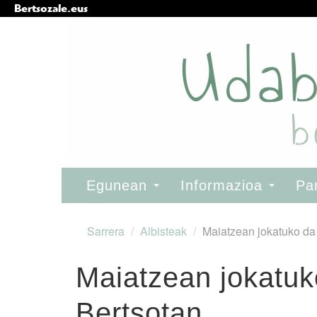
Bertsozale.eus
Edukira
salto
egin
|
Salto
egin
nabigazioara
Nabigazioa
Egunean
Informazioa
Pa
Sarrera
/
Albisteak
/
Maiatzean jokatuko da
Maiatzean jokatuk
Bertsotan