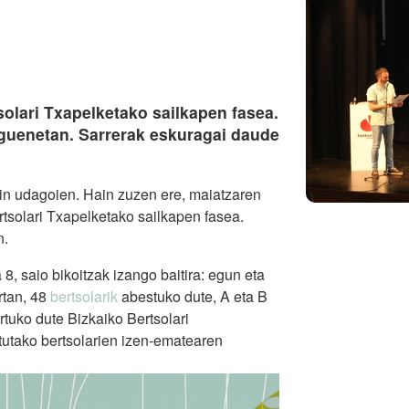
olari Txapelketako sailkapen fasea.
eguenetan. Sarrerak eskuragai daude
ein udagoien. Hain zuzen ere, maiatzaren
tsolari Txapelketako sailkapen fasea.
n.
a 8, saio bikoitzak izango baitira: egun eta
rtan, 48
bertsolarik
abestuko dute, A eta B
rtuko dute Bizkaiko Bertsolari
utako bertsolarien izen-ematearen