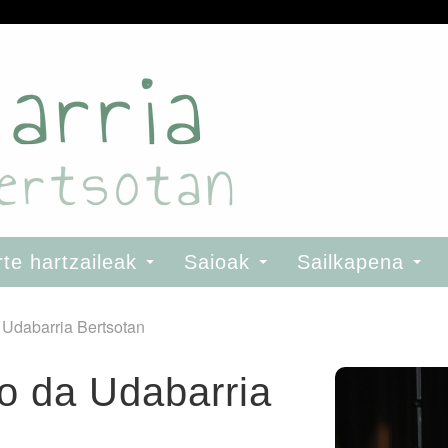
rte hartzaileak
Saioak
Sailkapena
 Udabarria Bertsotan
o da Udabarria