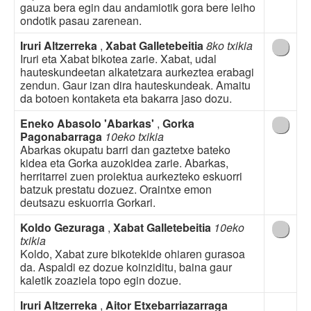
gauza bera egin dau andamiotik gora bere leiho
ondotik pasau zarenean.
Iruri Altzerreka
,
Xabat Galletebeitia
8ko txikia
Iruri eta Xabat bikotea zarie. Xabat, udal
hauteskundeetan alkatetzara aurkeztea erabagi
zendun. Gaur izan dira hauteskundeak. Amaitu
da botoen kontaketa eta bakarra jaso dozu.
Eneko Abasolo 'Abarkas'
,
Gorka
Pagonabarraga
10eko txikia
Abarkas okupatu barri dan gaztetxe bateko
kidea eta Gorka auzokidea zarie. Abarkas,
herritarrei zuen proiektua aurkezteko eskuorri
batzuk prestatu dozuez. Oraintxe emon
deutsazu eskuorria Gorkari.
Koldo Gezuraga
,
Xabat Galletebeitia
10eko
txikia
Koldo, Xabat zure bikotekide ohiaren gurasoa
da. Aspaldi ez dozue koinziditu, baina gaur
kaletik zoaziela topo egin dozue.
Iruri Altzerreka
,
Aitor Etxebarriazarraga