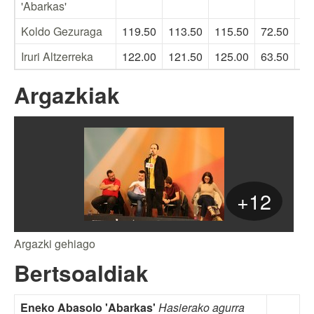
'Abarkas'
Koldo Gezuraga
119.50
113.50
115.50
72.50
Iruri Altzerreka
122.00
121.50
125.00
63.50
Argazkiak
+12
Argazki gehiago
Bertsoaldiak
Eneko Abasolo 'Abarkas'
Hasierako agurra