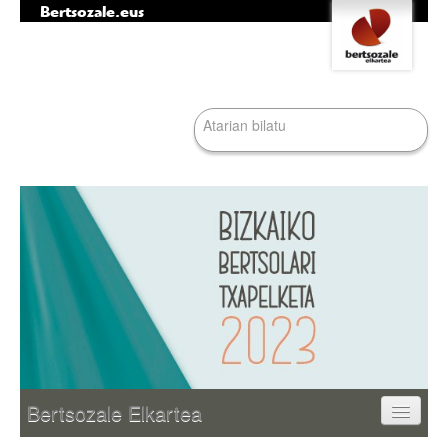
Bertsozale.eus
Edukira
Tresna
salto
pertsonalak
egin
|
Bilatu atarian
Salto
egin
nabigazioara
Bilaketa
aurreratua…
Nabigazioa
Bertsozale Elkartea