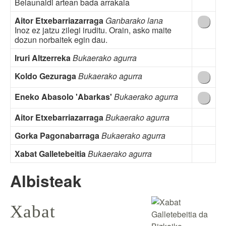
Belaunaldi artean bada arrakala
Aitor Etxebarriazarraga
Ganbarako lana
Inoz ez jatzu zilegi iruditu. Orain, asko maite
dozun norbaitek egin dau.
Iruri Altzerreka
Bukaerako agurra
Koldo Gezuraga
Bukaerako agurra
Eneko Abasolo 'Abarkas'
Bukaerako agurra
Aitor Etxebarriazarraga
Bukaerako agurra
Gorka Pagonabarraga
Bukaerako agurra
Xabat Galletebeitia
Bukaerako agurra
Albisteak
Xabat