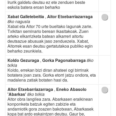
Irurik galdetu deutsu ez ete zenduen beste
eskola batera eroan beharko
Xabat Galletebeitia
,
Aitor Etxebarriazarraga
8ko nagusia
Xabat eta Aitor 70 urte bueltako lagunak zarie.
Txikitan seminario berean ikasitakoak. Zuen
arteko elkarrizketa batean alkarreri aitortu
deutsazue abusuak jaso zenduezela. Xabat,
Aitorrek esan deutsu gertatutakoa publiko egin
beharko zeunkiela.
Koldo Gezuraga
,
Gorka Pagonabarraga
8ko
txikia
Koldo, errekan bizi diran ahateei ogi birrinak
botatera joan zara. Gorka etorri jatzu ondora, eta
madalena zatiak botaten hasi da.
Aitor Etxebarriazarraga
,
Eneko Abasolo
'Abarkas'
8ko txikia
Aitor obra langilea zara. Abarkasen eraikinean
konponketa batzuk egiten zabizie eta
andamiotik gora zoazen bakotxean, Abarkasek
kopa bat ardo eskaintzen deutsu. Gaur be,