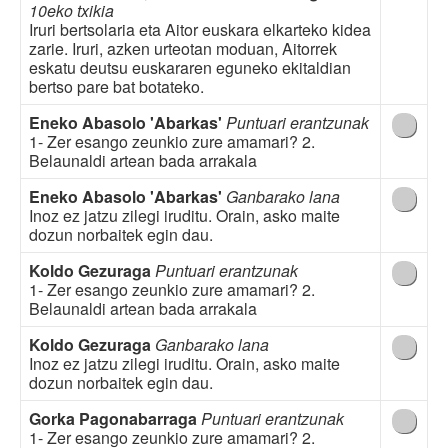
10eko txikia
Iruri bertsolaria eta Aitor euskara elkarteko kidea
zarie. Iruri, azken urteotan moduan, Aitorrek
eskatu deutsu euskararen eguneko ekitaldian
bertso pare bat botateko.
Eneko Abasolo 'Abarkas'
Puntuari erantzunak
1- Zer esango zeunkio zure amamari? 2.
Belaunaldi artean bada arrakala
Eneko Abasolo 'Abarkas'
Ganbarako lana
Inoz ez jatzu zilegi iruditu. Orain, asko maite
dozun norbaitek egin dau.
Koldo Gezuraga
Puntuari erantzunak
1- Zer esango zeunkio zure amamari? 2.
Belaunaldi artean bada arrakala
Koldo Gezuraga
Ganbarako lana
Inoz ez jatzu zilegi iruditu. Orain, asko maite
dozun norbaitek egin dau.
Gorka Pagonabarraga
Puntuari erantzunak
1- Zer esango zeunkio zure amamari? 2.