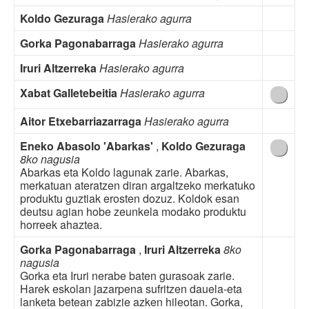
Koldo Gezuraga
Hasierako agurra
Gorka Pagonabarraga
Hasierako agurra
Iruri Altzerreka
Hasierako agurra
Xabat Galletebeitia
Hasierako agurra
Aitor Etxebarriazarraga
Hasierako agurra
Eneko Abasolo 'Abarkas'
,
Koldo Gezuraga
8ko nagusia
Abarkas eta Koldo lagunak zarie. Abarkas,
merkatuan ateratzen diran argaltzeko merkatuko
produktu guztiak erosten dozuz. Koldok esan
deutsu agian hobe zeunkela modako produktu
horreek ahaztea.
Gorka Pagonabarraga
,
Iruri Altzerreka
8ko
nagusia
Gorka eta Iruri nerabe baten gurasoak zarie.
Harek eskolan jazarpena sufritzen dauela-eta
lanketa betean zabizie azken hileotan. Gorka,