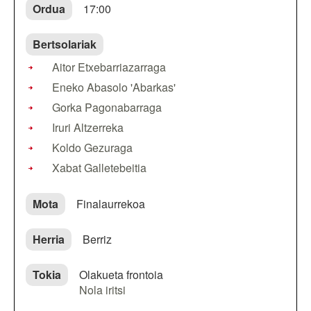
Ordua
17:00
Bertsolariak
Aitor Etxebarriazarraga
Eneko Abasolo 'Abarkas'
Gorka Pagonabarraga
Iruri Altzerreka
Koldo Gezuraga
Xabat Galletebeitia
Mota
Finalaurrekoa
Herria
Berriz
Tokia
Olakueta frontoia
Nola iritsi