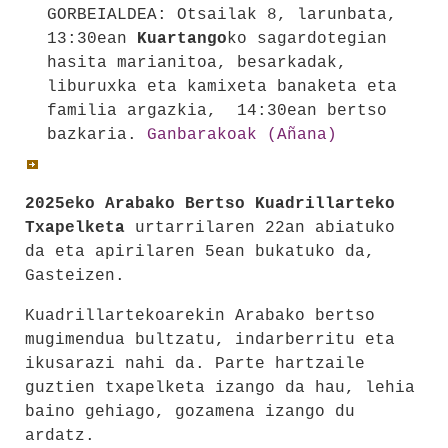
GORBEIALDEA: Otsailak 8, larunbata,
13:30ean
Kuartango
ko sagardotegian
hasita marianitoa, besarkadak,
liburuxka eta kamixeta banaketa eta
familia argazkia, 14:30ean bertso
bazkaria.
Ganbarakoak (Añana)
2025eko Arabako Bertso Kuadrillarteko
Txapelketa
urtarrilaren 22an abiatuko
da eta apirilaren 5ean bukatuko da,
Gasteizen.
Kuadrillartekoarekin Arabako bertso
mugimendua bultzatu, indarberritu eta
ikusarazi nahi da. Parte hartzaile
guztien txapelketa izango da hau, lehia
baino gehiago, gozamena izango du
ardatz.