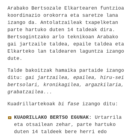
Arabako Bertsozale Elkartearen funtzioa
koordinazio orokorra eta saretze lana
izango da. Antolatzaileak txapelketan
parte hartuko duten 14 taldeak dira.
Bertsogintzako arlo teknikoan Arabako
gai jartzaile taldea, epaile taldea eta
Elkarteko lan taldearen laguntza izango
dute.
Talde bakoitzak hamaika partaide izango
ditu:
gai jartzailea, epailea, hiru-sei
bertsolari, kronikagilea, argazkilaria,
grabatzailea...
Kuadrillartekoak
bi fase
izango ditu:
KUADRILLAKO BERTSO EGUNAK:
Urtarrila
eta otsailean zehar, parte hartuko
duten 14 taldeek bere herri edo