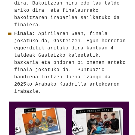
dira. Bakoitzean hiru edo lau talde
ariko dira eta finalaurreko
bakoitzaren irabazlea sailkatuko da
finalera.
Finala:
Apirilaren 5ean, finala
jokatuko da, Gasteizen. Egun horretan
eguerditik arituko dira kantuan 4
taldeak Gasteizko kaleetatik,
bazkaria eta ondoren bi onenen arteko
finala jokatuko da. Puntuazio
handiena lortzen duena izango da
2025ko Arabako Kuadrilla artekoaren
irabazle.