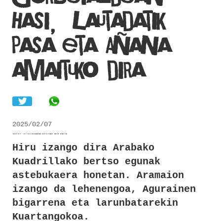
hasi, Lautadatik
pasa eta Añana
amaituko dira
Share in WhatsApp
2025/02/07
Hiru izango dira Arabako
Kuadrillako bertso egunak
astebukaera honetan. Aramaion
izango da lehenengoa, Agurainen
bigarrena eta larunbatarekin
Kuartangokoa.