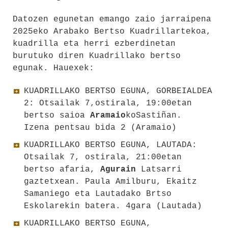
Datozen egunetan emango zaio jarraipena
2025eko Arabako Bertso Kuadrillartekoa,
kuadrilla eta herri ezberdinetan
burutuko diren Kuadrillako bertso
egunak. Hauexek:
KUADRILLAKO BERTSO EGUNA, GORBEIALDEA
2: Otsailak 7,ostirala, 19:00etan
bertso saioa
Aramaio
koSastiñan.
Izena pentsau bida 2 (Aramaio)
KUADRILLAKO BERTSO EGUNA, LAUTADA:
Otsailak 7, ostirala, 21:00etan
bertso afaria,
Agurain
Latsarri
gaztetxean. Paula Amilburu, Ekaitz
Samaniego eta Lautadako Brtso
Eskolarekin batera. 4gara (Lautada)
KUADRILLAKO BERTSO EGUNA,