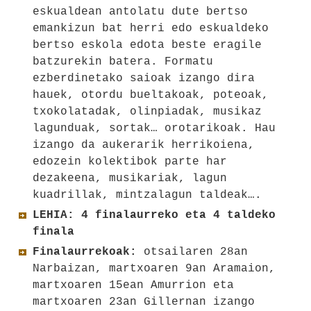
eskualdean antolatu dute bertso
emankizun bat herri edo eskualdeko
bertso eskola edota beste eragile
batzurekin batera. Formatu
ezberdinetako saioak izango dira
hauek, otordu bueltakoak, poteoak,
txokolatadak, olinpiadak, musikaz
lagunduak, sortak… orotarikoak. Hau
izango da aukerarik herrikoiena,
edozein kolektibok parte har
dezakeena, musikariak, lagun
kuadrillak, mintzalagun taldeak….
LEHIA: 4 finalaurreko eta 4 taldeko
finala
Finalaurrekoak:
otsailaren 28an
Narbaizan, martxoaren 9an Aramaion,
martxoaren 15ean Amurrion eta
martxoaren 23an Gillernan izango