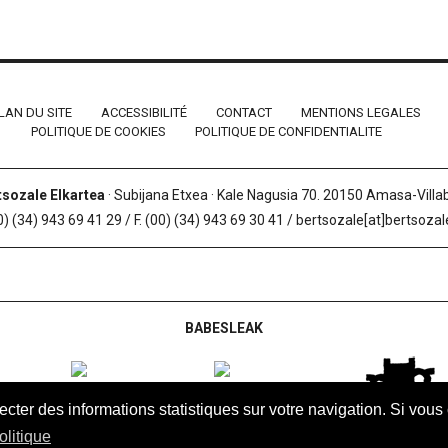
LAN DU SITE
ACCESSIBILITÉ
CONTACT
MENTIONS LEGALES
POLITIQUE DE COOKIES
POLITIQUE DE CONFIDENTIALITE
tsozale Elkartea
· Subijana Etxea · Kale Nagusia 70. 20150 Amasa-Vill
0) (34) 943 69 41 29 / F. (00) (34) 943 69 30 41 / bertsozale[at]bertsoza
BABESLEAK
lecter des informations statistiques sur votre navigation. Si vou
olitique