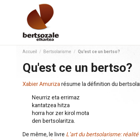
Aller
au
contenu.
|
Aller
à
la
Accueil
/
Bertsolarisme
/
Qu'est ce un bertso?
navigation
Qu'est ce un bertso?
Xabier Amuriza
résume la définition du bertsol
Neurriz eta errimaz
kantatzea hitza
horra hor zer kirol mota
den bertsolaritza.
De même, le livre
L’art du bertsolarisme: réalité