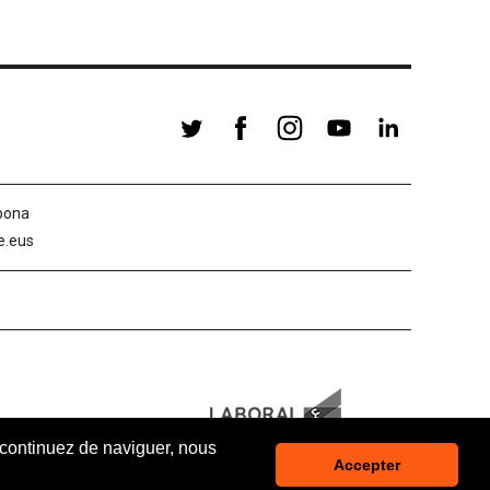
abona
le.eus
s continuez de naviguer, nous
Accepter