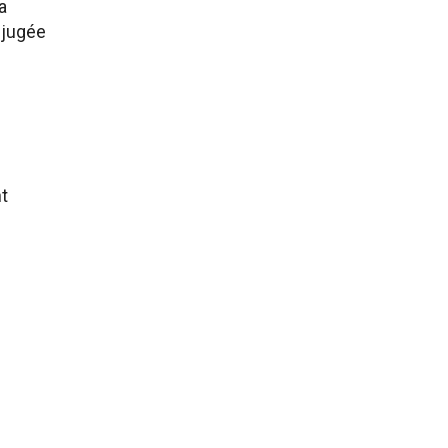
a
 jugée
t