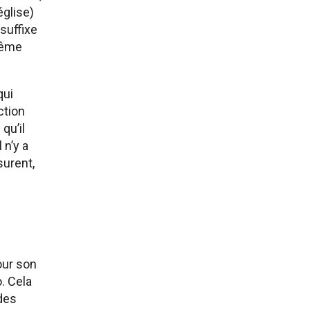
église)
suffixe
 même
qui
ction
qu’il
 n’y a
surent,
our son
. Cela
des