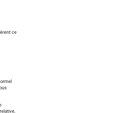
tèrent ce
formel
nous
e
elative,