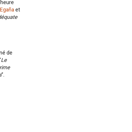
’heure
 Egaña
et
adéquate
né de
“
Le
 rime
s
”.