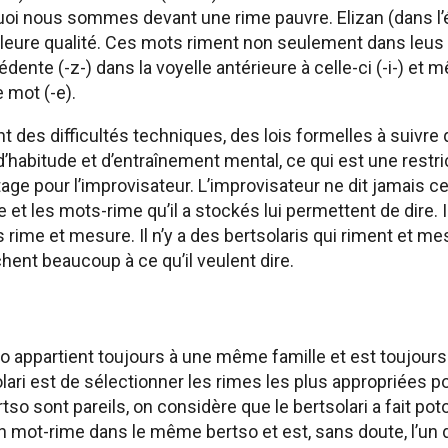
quoi nous sommes devant une rime pauvre. Elizan (dans l’
eilleure qualité. Ces mots riment non seulement dans leus 
édente (-z-) dans la voyelle antérieure à celle-ci (-i-) et
 mot (-e).
 des difficultés techniques, des lois formelles à suivre 
 d’habitude et d’entraînement mental, ce qui est une restri
age pour l’improvisateur. L’improvisateur ne dit jamais ce 
e et les mots-rime qu’il a stockés lui permettent de dire. Il
us rime et mesure. Il n’y a des bertsolaris qui riment et me
hent beaucoup à ce qu’il veulent dire.
o appartient toujours à une même famille et est toujours
solari est de sélectionner les rimes les plus appropriées p
o sont pareils, on considère que le bertsolari a fait poto
n mot-rime dans le même bertso et est, sans doute, l’un 