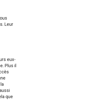
nous
s. Leur
urs eux-
. Plus il
uccès
une
la
aussi
ela que