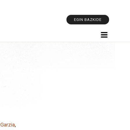
Outils
personnel
EGIN BAZKIDE
 Garzia
,