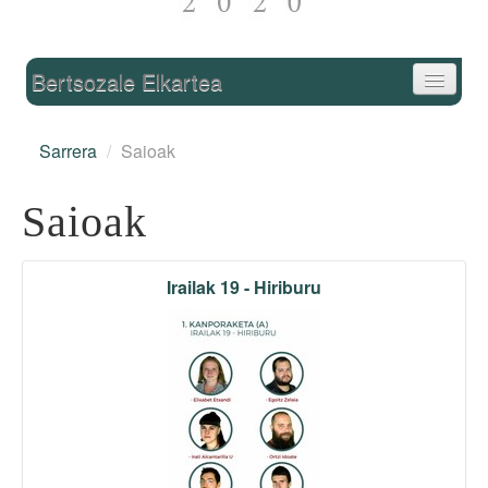
Nabigazioa
Bertsozale Elkartea
Egunean
Sarrera
/
Saioak
Parte-hartzaileak
Saioak
Saioak
Irailak 19 - Hiriburu
Informazioa
Sailkapena
Bertsoa.eus (TB)