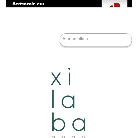
Bertsozale.eus
Edukira
Tresna
salto
pertsonalak
egin
|
Bilatu atarian
Salto
egin
nabigazioara
Bilaketa
aurreratua…