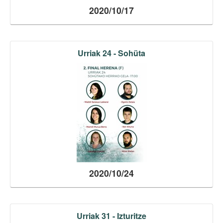
2020/10/17
Urriak 24 - Sohüta
2020/10/24
Urriak 31 - Izturitze