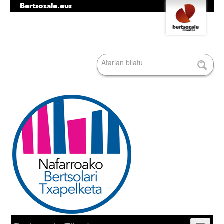
Bertsozale.eus
Edukira
Tresna
salto
pertsonalak
egin
|
Bilatu atarian
Salto
egin
nabigazioara
Bilaketa
aurreratua…
Nabigazioa