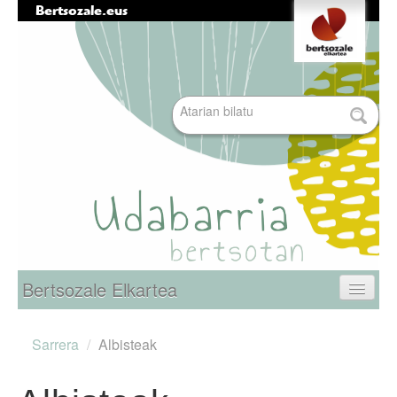
Bertsozale.eus
Edukira
Tresna
salto
pertsonalak
egin
|
Bilatu atarian
Salto
egin
nabigazioara
Bilaketa
aurreratua…
Nabigazioa
Bertsozale Elkartea
Egunean
Sarrera
/
Albisteak
Informazioa