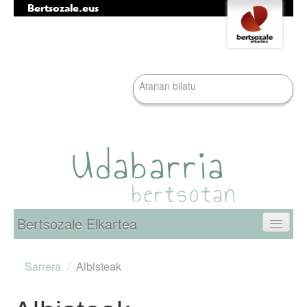
Bertsozale.eus
Edukira
Tresna
salto
pertsonalak
egin
|
Bilatu atarian
Salto
egin
nabigazioara
Bilaketa
aurreratua…
Nabigazioa
Bertsozale Elkartea
Egunean
Sarrera
/
Albisteak
Informazioa