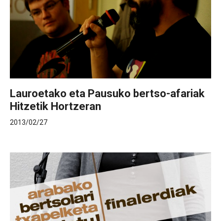
Lauroetako eta Pausuko bertso-afariak
Hitzetik Hortzeran
2013/02/27