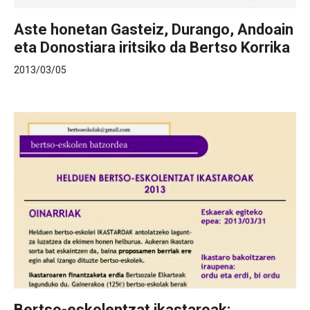
Aste honetan Gasteiz, Durango, Andoain
eta Donostiara iritsiko da Bertso Korrika
2013/03/05
Bertso-eskolentzat ikastaroak: