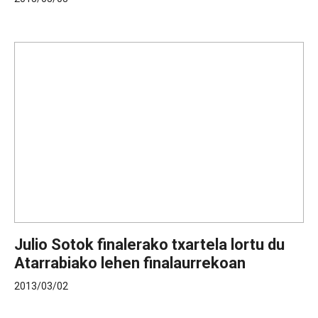
Julio Sotok finalerako txartela lortu du
Atarrabiako lehen finalaurrekoan
2013/03/02