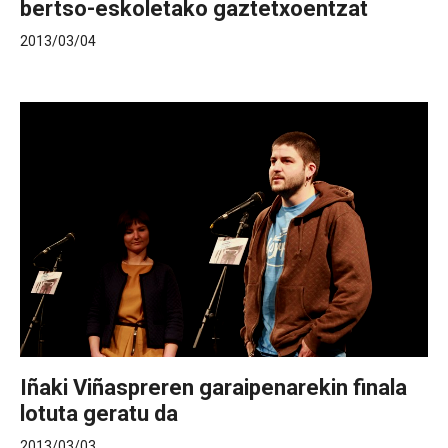
bertso-eskoletako gaztetxoentzat
2013/03/04
Iñaki Viñaspreren garaipenarekin finala
lotuta geratu da
2013/03/03