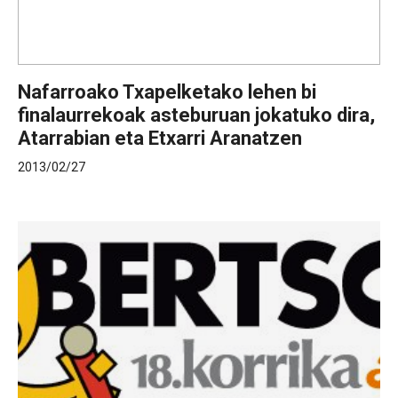
Nafarroako Txapelketako lehen bi
finalaurrekoak asteburuan jokatuko dira,
Atarrabian eta Etxarri Aranatzen
2013/02/27