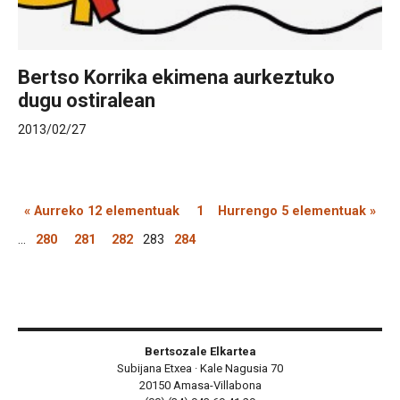
Bertso Korrika ekimena aurkeztuko
dugu ostiralean
2013/02/27
« Aurreko 12 elementuak
1
Hurrengo 5 elementuak »
...
280
281
282
283
284
Bertsozale Elkartea
Subijana Etxea · Kale Nagusia 70
20150 Amasa-Villabona