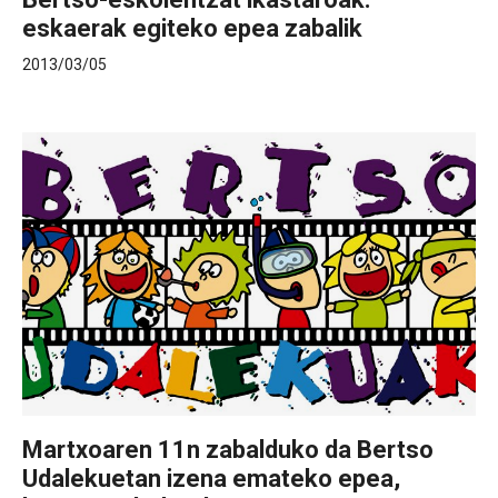
eskaerak egiteko epea zabalik
2013/03/05
Martxoaren 11n zabalduko da Bertso
Udalekuetan izena emateko epea,